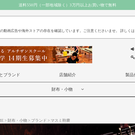
送料550円（一部地域除く）3万円以上お買い物で無料
）の動画広告や海外ストアの存在を確認しています。ご注意くださいませ。
詳しくは
とブランド
店舗紹介
製品
財布・小物
ME
財布・小物
ブランド
マスミ鞄嚢