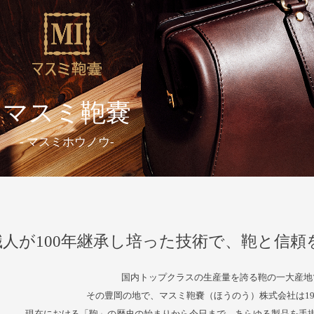
マスミ鞄嚢
- マスミホウノウ-
職人が100年継承し培った技術で、鞄と信
国内トップクラスの生産量を誇る鞄の一大産地
その豊岡の地で、マスミ鞄嚢（ほうのう）株式会社は19
現在における「鞄」の歴史の始まりから今日まで、あらゆる製品を手