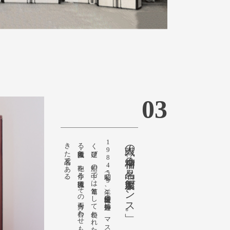
03
。
職人の精神宿る名品、木製「船ダンス」。