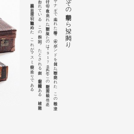
。
明治時代、
コ
リ
ヤ
ナ
ギ
で
編ま
れ
た
柳行李に
3
本の
革バ
ン
ド
を
付属し
た
「行李鞄」が
開発さ
れ
た
。
こ
の
行李鞄に
漆塗
り
や
錠前取り
付け
等の
改良を
施さ
れ
た
「新型鞄」が
誕生し
た
の
は
1
9
1
7
（大正6
）年。
こ
の
新型鞄が
豊岡で
最初に
売り
出さ
れ
た
「鞄」と
言わ
れ
て
い
る
。
こ
の
創作に
関わ
っ
た
と
さ
れ
る
人物が
、
創業者の
植村賢輔で
あ
る
。
植村は
鞄産業
の
未来を
確信し
、
皮革製品に
着目。
豊岡で
初の
「箱型鞄」製造を
始め
た
。
こ
れ
が
マ
ス
ミ
鞄嚢の
始ま
り
で
あ
る
豊岡の鞄、その黎明期から深い関わり。