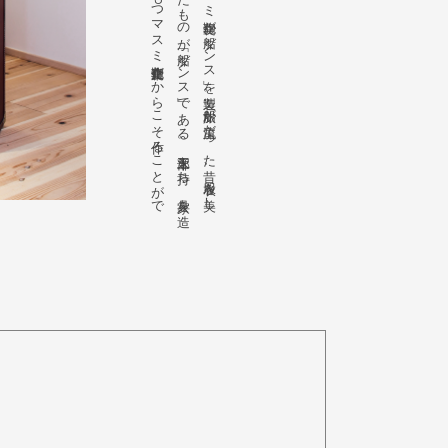
1
9
8
4
（昭和5
9
）年、
皇太子様（当時）の
御外遊に
、
マ
ス
ミ
鞄嚢が
「船ダ
ン
ス
」を
製造。
船旅が
主流だ
っ
た
昔、
衣服を
美し
く
運び
、
船の
中で
は
箪笥と
し
て
使わ
れ
た
も
の
が
「船ダ
ン
ス
」で
あ
る
。
木工部を
持ち
、
家具を
造
る
職人・技術と
、
鞄を
作る
職人・技術、
そ
の
両方を
合わ
せ
も
つ
マ
ス
ミ
鞄嚢企業だ
か
ら
こ
そ
作る
こ
と
が
で
き
た
名品で
あ
る