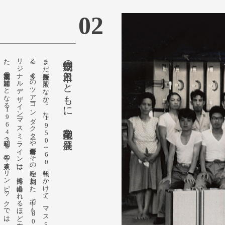
02
ま
だ
海外旅行が
一般で
な
か
っ
た
1
9
5
0
～
6
0
年代に
か
け
て
、
マ
ス
ミ
鞄嚢は
海外渡航用鞄を
量産す
る
。
多く
の
ツ
ア
ーコ
ン
ダ
ク
タ
ーや
海外出張者が
そ
の
鞄を
利用し
た
。
中で
も
6
0
年代に
販売開始し
た
オ
リ
ジ
ナ
ル
デ
ザ
イ
ン
「マ
ス
ミ
ラ
イ
ン
」は
、
海外に
輸出さ
れ
る
ほ
ど
好評を
得た
。
ま
た
、
高度成長期の
幕開け
と
な
る
1
9
6
4
（昭和3
9
）年の
東京オ
リ
ン
ピ
ッ
ク
で
は
、
聖火を
運ぶ
ケ
ース
を
製作。
急速に
成長を
遂げ
る
日本に
お
い
て
、
豊岡の
「マ
ス
ミ
鞄嚢」は
鞄産業の
発展に
大き
く
貢献し
た
成長期の日本とともに、鞄産業を発展。