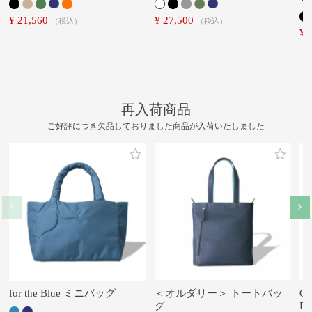
¥
21,560
¥
27,500
税込
税込
¥
再入荷商品
ご好評につき欠品しておりました商品が入荷いたしました
for the Blue ミニバッグ
＜オルダリー＞ トートバッ
CR
グ
PL