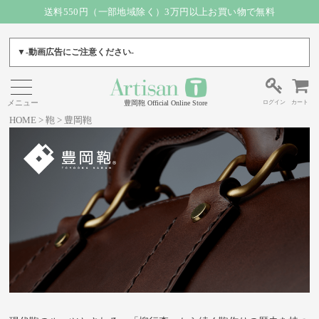
送料550円（一部地域除く）3万円以上お買い物で無料
▼-動画広告にご注意ください-
ログイン
カート
豊岡鞄 Official Online Store
HOME
鞄
豊岡鞄