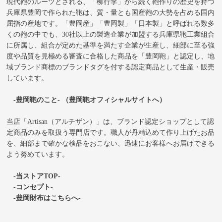
現代鞄のルーツとされる、「柳行李」から続く鞄作りの歴史を持つ
兵庫県豊岡で作られた鞄は、質・量とも国産鞄の大勢を占める国内
屈指の産地です。「豊岡産」「豊岡製」「日本製」と呼ばれる数多
くの鞄の中でも、30社以上の製造企業が加盟する兵庫県鞄工業組合
に所属し、組合が定めた基準を満たす企業が生産し、細部に至る強
度や品質を見極める審査に合格した商品を「豊岡鞄」と認定し、地
域ブランド商標のブランドタグを付する認定商品として生産・販売
しています。
-豊岡鞄のこと- （豊岡鞄オフィシャルサイトへ）
当店「Artisan（アルチザン）」は、ブランド認定ショップとして認
定商品のみを取扱う専門店です。職人が丹精込めて作り上げたお品
を、細部まで確かな検品をおこない、迅速にお客様へお届けできる
よう努めています。
-当ストアTOP-
-コンセプト-
-豊岡財布はこちらへ-