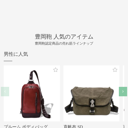
豊岡鞄 人気のアイテム
豊岡鞄認定商品の売れ筋ラインナップ
男性に人気
ブルーム ボディバッグ
直帆布 SD
直