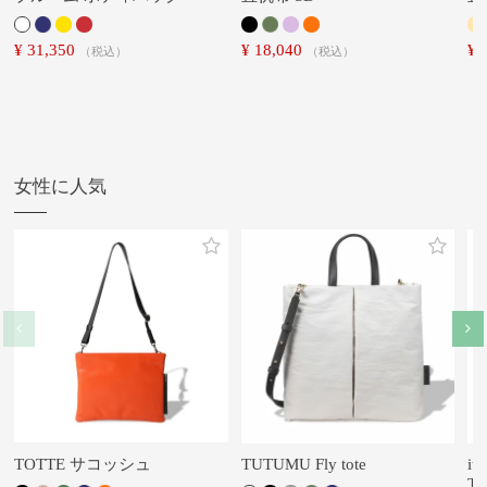
¥
31,350
¥
18,040
¥
税込
税込
女性に人気
TOTTE サコッシュ
TUTUMU Fly tote
it
T