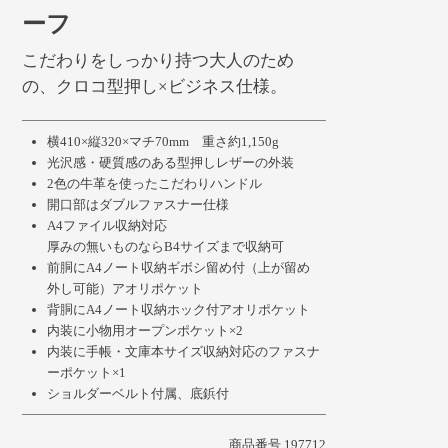
ーフ
こだわりをしっかり持つ大人のため
の、クロコ型押し×ビジネス仕様。
横410×縦320×マチ70mm 重さ約1,150g
光沢感・硬質感のある型押しレザーの外装
2色の牛革を使ったこだわりハンドル
開口部はダブルファスナー仕様
A4ファイル収納対応
厚みの無いものならB4サイズまで収納可
前胴にA4ノート収納ギボシ留め付（上が留め
外し可能）アオリポケット
背胴にA4ノート収納ホック付アオリポケット
内装に小物用オープンポケット×2
内装に手帳・文庫本サイズ収納対応のファスナ
ーポケット×1
ショルダーベルト付属、底鋲付
商品番号
197712