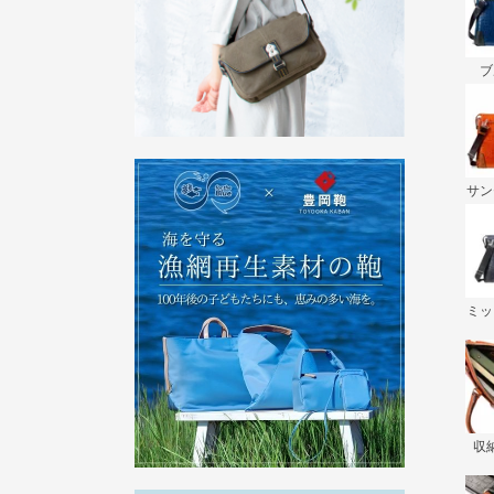
ブ
サン
ミ
収