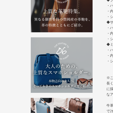
◆
・
・内
・
◆
・
・内
・
◆
・
・内
・
※
長
に採
な
牛
で