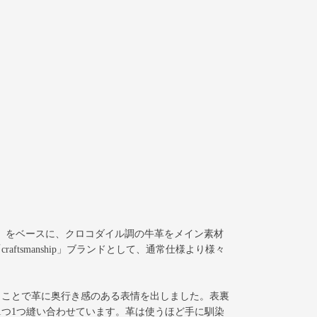
」
をベースに、クロコダイル調の牛革をメイン素材
tsmanship」ブランドとして、通常仕様より様々
うことで革に奥行き感のある表情を出しました。表裏
1つ1つ縫い合わせています。革は使うほど手に馴染