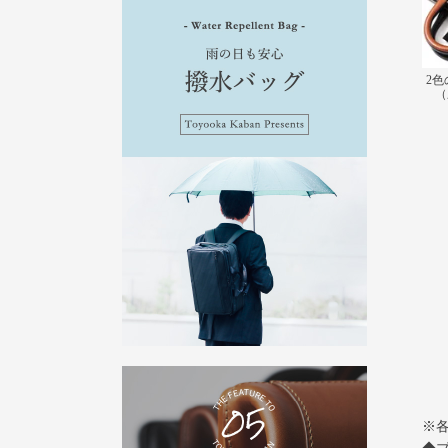
2色
（
※