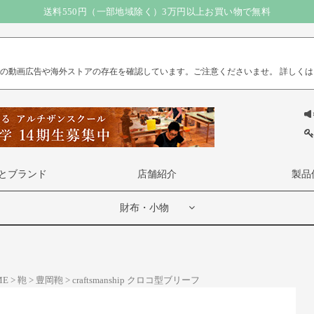
送料550円（一部地域除く）3万円以上お買い物で無料
）の動画広告や海外ストアの存在を確認しています。ご注意くださいませ。
詳しくは
とブランド
店舗紹介
製品
財布・小物
ME
鞄
豊岡鞄
craftsmanship クロコ型ブリーフ