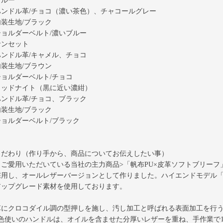
ブルー
ハンドル革/チョコ（濃い茶色）、チャコールグレー
装生地/ブラック
ショルダーベルト/濃いブルー
サンセット
ハンドル革/キャメル、チョコ
装生地/ブラウン
ショルダーベルト/チョコ
ミッドナイト（黒に近い濃紺）
ハンドル革/チョコ、ブラック
装生地/ブラック
ショルダーベルト/ブラック
こだわり（作り手から、商品についてお伝えしたい事）
くご愛用いただいている当社の主力商品
>「帆布PU×皮革ソフトブリーフ
用し、オールレザーバージョンとして作りました。ハイエンドモデル「craf
アップグレード素材を使用しております。
革にクロコダイル調の型押しを施し、汚し加工と呼ばれる表面加工を行
2色使いのハンドルは、オイルを含ませた分厚いレザーを重ね、手作業で