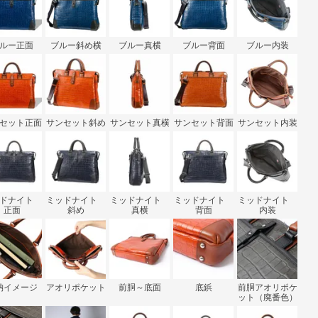
ルー正面
ブルー斜め横
ブルー真横
ブルー背面
ブルー内装
セット正面
サンセット斜め
サンセット真横
サンセット背面
サンセット内装
ッドナイト
ミッドナイト
ミッドナイト
ミッドナイト
ミッドナイト
正面
斜め
真横
背面
内装
納イメージ
アオリポケット
前胴～底面
底鋲
前胴アオリポケ
ット（廃番色）