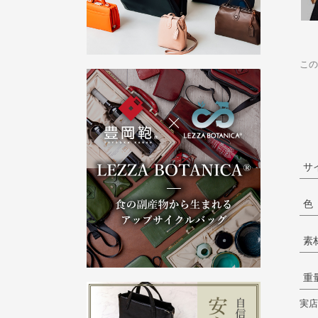
この
サ
色
素
重
実店