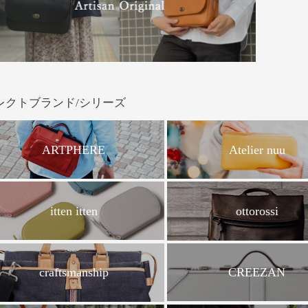
レクトブランド/シリーズ
ARTPHERE
Atelier nuu
itten itten
ottorossi
CREEZAN
craftsmanship