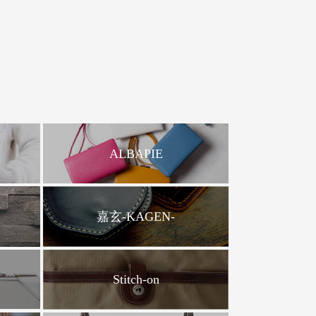
ALBAPIE
嘉玄-KAGEN-
Stitch-on