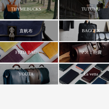
THYMEBUCKS
TUTUMU
BAGGEX
直帆布
FEED BAG
マスミ鞄嚢
La vetta
YOUTA