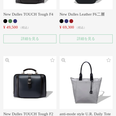
New Dulles TOUCH Tough F4
New Dulles Leather F6二層
¥
49,500
¥
69,300
税込
税込
詳細を見る
詳細を見る
New Dulles TOUCH Tough F2
anti-mode style U.R. Daily Tote