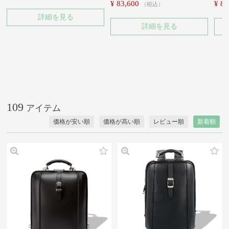
¥
83,600
¥
85
税込
詳細を見る
詳細を見る
109
価格が安い順
価格が高い順
レビュー順
新着順