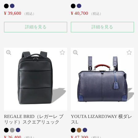
¥
39,600
¥
40,700
税込
税込
詳細を見る
詳細を見る
REGALE BRID（レガーレ ブ
YOUTA LIZARD3WAY 横ダレ
リッド）スクエアリュック
スL
¥
26,400
¥
47,300
税込
税込