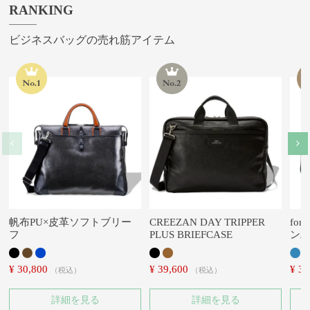
RANKING
ビジネスバッグの売れ筋アイテム
帆布PU×皮革ソフトブリー
CREEZAN DAY TRIPPER
for
フ
PLUS BRIEFCASE
ン
¥
30,800
¥
39,600
¥
33
税込
税込
詳細を見る
詳細を見る