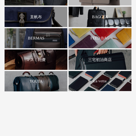
BAGGEX
直帆布
FEED BAG
BERMAS
マスミ鞄嚢
三宅初治商店
La vetta
YOUTA