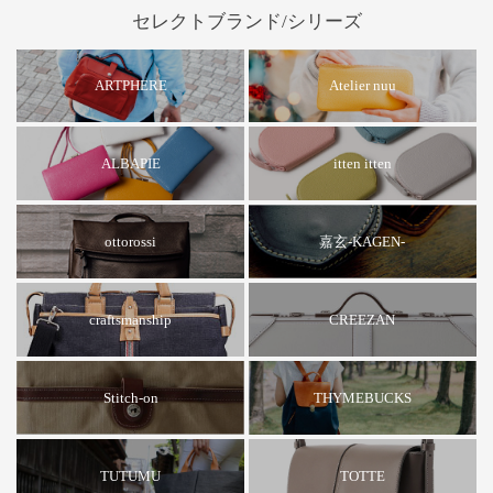
セレクトブランド/シリーズ
ARTPHERE
Atelier nuu
ALBAPIE
itten itten
ottorossi
嘉玄-KAGEN-
CREEZAN
craftsmanship
THYMEBUCKS
Stitch-on
TUTUMU
TOTTE