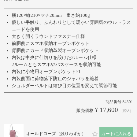
横120×縦210×マチ20mm 重さ約100g
優しい手触り、ふんわりとして暖かい雰囲気のウルトラス
ェードを使用
大きく開くラウンドファスナー仕様
前胴側にスマホ収納オープンポケット
背胴側にカード収納革製オープンポケット
内装は中央に仕切りを設けた2ルーム仕様
2ルームともスマホやパスケースを収納可能
内装に小物用オープンポケット×1
内装側面に荷物落下防止のジャバラを縫着
ショルダーベルトは結び目の位置を変えて調節可能
商品番号
S4301
¥
17,600
販売価格
税込
オールドローズ（残りわずか）
カートに入れる