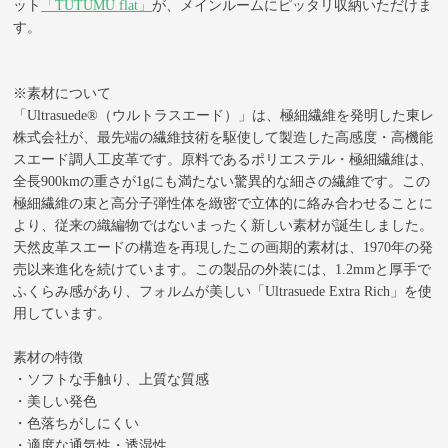
ット
「TUTUMU flat」
が、メインルームにピッタリ収納いただけま
す。
※素材について
「Ultrasuede®（ウルトラスエード）」は、極細繊維を発明した東レ
株式会社が、最先端の繊維技術を駆使して製造した高感度・高機能
スエード調人工皮革です。原料であるポリエステル・極細繊維は、
全長900kmの重さが1gにも満たない驚異的な細さの繊維です。この
極細繊維の束と高分子弾性体を緻密で立体的に絡み合わせることに
より、従来の織編物ではないまったく新しい素材が誕生しました。
天然皮革スエードの構造を再現したこの画期的素材は、1970年の発
売以来進化を続けています。この製品の外装には、1.2mmと厚手で
ふくらみ感があり、フォルムが美しい「Ultrasuede Extra Rich」を使
用しています。
素材の特徴
・ソフトな手触り、上質な質感
・美しい発色
・色落ちがしにくい
・適度な通気性・透湿性