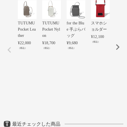
TUTUMU
TUTUMU
for the Blu
スマホシ
【Shok
Pocket Lea
Pocket Nyl
e 手ぶらバ
ョルダー
t シ
ther
on
ッグ
ート 
¥
12,100
ラベ
（税込）
¥
22,000
¥
18,700
¥
9,680
バイ
（税込）
（税込）
（税込）
エアS
ョル
ポー
ブルS
（金
銀）
¥
28,60
（税込）
最近チェックした商品