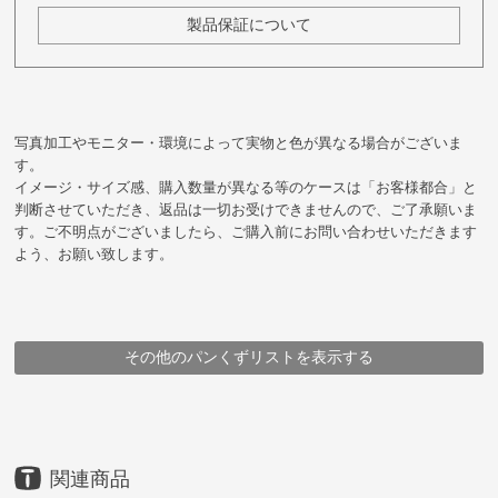
製品保証について
写真加工やモニター・環境によって実物と色が異なる場合がございま
す。
イメージ・サイズ感、購入数量が異なる等のケースは「お客様都合」と
判断させていただき、返品は一切お受けできませんので、ご了承願いま
す。ご不明点がございましたら、ご購入前にお問い合わせいただきます
よう、お願い致します。
その他のパンくずリストを表示する
HOME
HOME
HOME
HOME
HOME
HOME
HOME
HOME
HOME
HOME
鞄
鞄
鞄
鞄
鞄
鞄
鞄
ブランド
メーカー
在庫残りわずか・完売目前商品
アイテム
アイテム
ブランド
豊岡鞄
豊岡鞄
豊岡鞄
豊岡鞄
TUTUMU
（株）木和田正昭商店
アイテム
アイテム
メーカー
ブランド・シリーズ
ショルダーバッグ
ポシェット・ポーチ
TUTUMU
TUTUMU Pocket Suede
ショルダーバッグ
ポシェット・ポーチ
（株）木和田正昭商店
TUTUMU Pocket Suede
TUTUMU Pocket Suede
TUTUMU Pocket Suede
TUTUMU
TUTUMU Pocket Suede
TUTUMU Pocket Suede
TUTUMU Pocket Suede
TUTUMU Pocket Suede
TUTUMU Pocket Suede
TUTUMU Pocket Suede