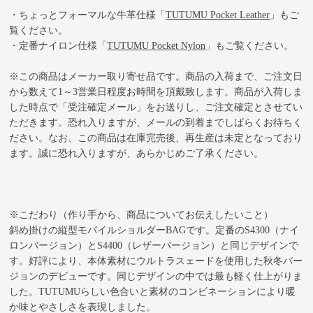
・ちょっとフォーマルな牛革仕様
「
TUTUMU Pocket Leather
」
もご
覧ください。
・定番ナイロン仕様
「
TUTUMU Pocket Nylon
」
もご覧ください。
※この商品はメーカー取り寄せ品です。商品の入荷まで、ご注文日
から数えて1～3営業日程度お時間を頂戴致します。商品が入荷しま
した時点で「受注確定メール」をお送りし、ご注文確定とさせてい
ただきます。恐れ入りますが、メールの到着までしばらくお待ちく
ださい。なお、この商品は在庫完売後、再生産は未定となっており
ます。誠に恐れ入りますが、あらかじめご了承ください。
※こだわり（作り手から、商品についてお伝えしたいこと）
斜め掛けの縦型モバイルショルダーBAGです。定番のS4300（ナイ
ロンバージョン）とS4400（レザーバージョン）と同じデザインで
す。好評により、本体素材にウルトラスェードを使用した秋冬バー
ジョンのデビューです。同じデザインの中では最も軽く仕上がりま
した。TUTUMUらしい色合いと素材のコンビネーションにより暖
か味とやさしさを表現しました。