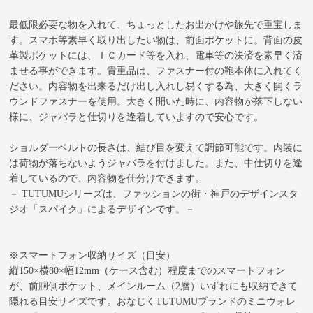
最低限必要な物を入れて、ちょっとしたお出かけや旅先で重宝しま
す。スマホ等素早く取り出したい物は、前面ポケットに。背面の皮
革製ポケットには、ＩＣカード等を入れ、電車等の決済を素早く済
ませる事ができます。貴重品は、ファスナー付の鞄本体に入れてく
ださい。内容物を出来るだけ出し入れし易くする為、大きく開くラ
ウンドファスナーを使用。大きく開いた時に、内容物が落下しない
様に、ジャバラと仕切りを逢着していますので安心です。
ショルダーベルトの長さは、結び目を変えて調節可能です。内装に
は荷物が落ちないようジャバラを付けました。また、中仕切りを逢
着しているので、内容物を仕分けできます。
－ TUTUMUシリーズは、ファッションの街・神戸のデザインスタ
ジオ「スパイク」によるデザインです。－
※スマートフォン収納サイズ（目安）
縦150×横80×幅12mm（ケース含む）程度までのスマートフォン
が、前胴側ポケット、メインルーム（2層）いずれにも収納できて
隠れる目安サイズです。おなじくTUTUMUブランドのミニウォレ