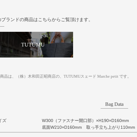
のブランドの商品はこちらからご覧頂けます。
TUTUMU
商品は、（株）木和田正昭商店の、TUTUMUスェード Marche petit です。
Bag Data
イズ
W300（ファスナー開口部）×H190×D160mm
底面W210×D160mm 取っ手立ち上がり110mm