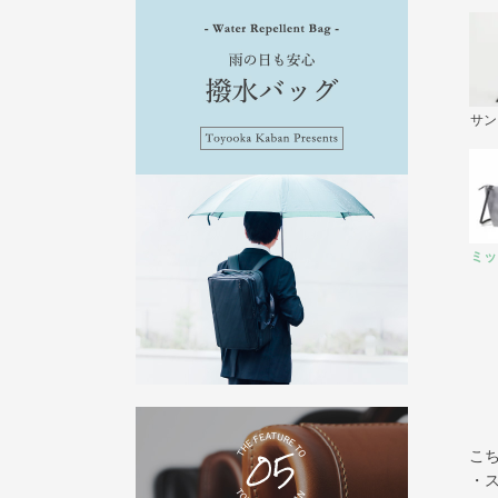
サン
ミッ
こ
・ス