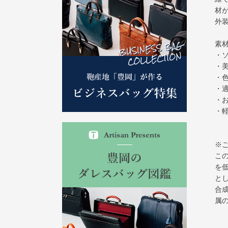
材
外装
素
・
・
・
・
・
・
※
こ
を
と
合
属