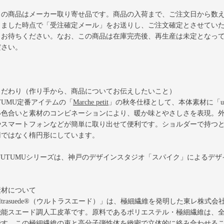
この商品はメーカー取り寄せ品です。商品の入荷まで、ご注文日から数え
しました時点で「受注確定メール」をお送りし、ご注文確定とさせてい
くお待ちください。なお、この商品は在庫完売後、再生産は未定となっ
ださい。
こだわり（作り手から、商品についてお伝えしたいこと）
TUMU定番アイテムの
「
Marche petit
」
の秋冬仕様として、本体素材に「ult
い色合いと素材のコンビネーションにより、暖か味とやさしさを表現。外
やスマートフォンなどが簡単に取り出せて便利です。ショルダーで持つ
円ではなく楕円形にしています。
 TUTUMUシリーズは、神戸のデザインスタジオ「スパイク」によるデ
素材について
ltrasuede®（ウルトラスエード）」は、極細繊維を発明した東レ株
機能スエード調人工皮革です。原料であるポリエステル・極細繊維は、全長
です。この極細繊維の束と高分子弾性体を緻密で立体的に絡み合わせる