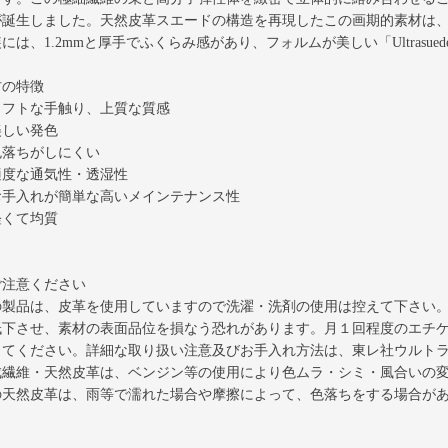
が誕生しました。天然皮革スエードの構造を再現したこの画期的素材は、1
には、1.2mmと厚手でふくらみ感があり、フォルムが美しい「Ultrasuede 
材の特徴
ソフトな手触り、上質な質感
美しい発色
色落ちがしにくい
適度な通気性・透湿性
お手入れが簡単な高いメインテナンス性
軽くて均質
ご注意ください
の製品は、皮革を使用していますので洗濯・洗剤の使用は控えて下さい
低下させ、素材の表面品位を損なう恐れがあります。月１回程度のエチ
してください。詳細な取り扱い注意及びお手入れ方法は、東レ社ウルト
成繊維・天然皮革は、ベンジン等の使用により色ムラ・シミ・風合いの
の天然皮革は、雨等で濡れた場合や摩擦によって、色落ちをする場合が