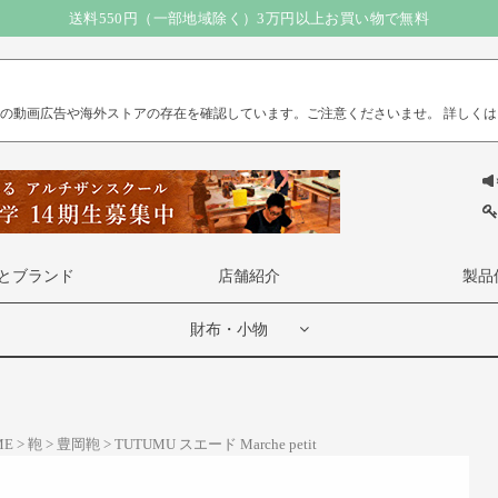
送料550円（一部地域除く）3万円以上お買い物で無料
）の動画広告や海外ストアの存在を確認しています。ご注意くださいませ。
詳しくは
とブランド
店舗紹介
製品
財布・小物
ME
鞄
豊岡鞄
TUTUMU スエード Marche petit