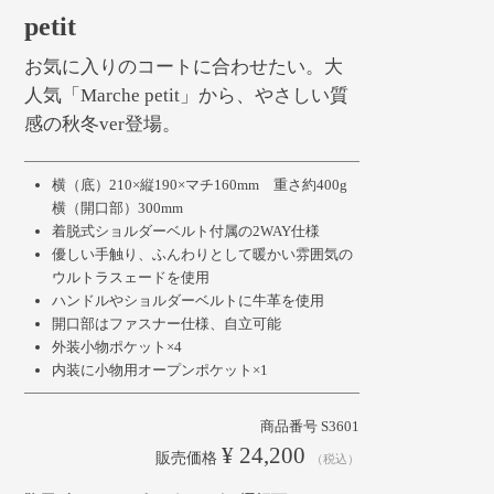
petit
お気に入りのコートに合わせたい。大
人気「Marche petit」から、やさしい質
感の秋冬ver登場。
横（底）210×縦190×マチ160mm 重さ約400g
横（開口部）300mm
着脱式ショルダーベルト付属の2WAY仕様
優しい手触り、ふんわりとして暖かい雰囲気の
ウルトラスェードを使用
ハンドルやショルダーベルトに牛革を使用
開口部はファスナー仕様、自立可能
外装小物ポケット×4
内装に小物用オープンポケット×1
商品番号
S3601
¥
24,200
販売価格
税込