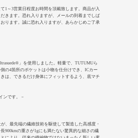
て1～3営業日程度お時間を頂戴致します。商品が入
ただきます。恐れ入りますが、メールの到着までしば
ております。誠に恐れ入りますが、あらかじめご了承
rasuede®」を使用しました。軽量で、TUTUMUら
側の4箇所のポケットは小物を仕分けでき、ICカー
ときは、できるだけ身体にフィットするよう、底マチ
ザインです。－
式会社が、最先端の繊維技術を駆使して製造した高感度・
900kmの重さが1gにも満たない驚異的な細さの繊
ことにより、従来の織編物ではないまったく新しい素