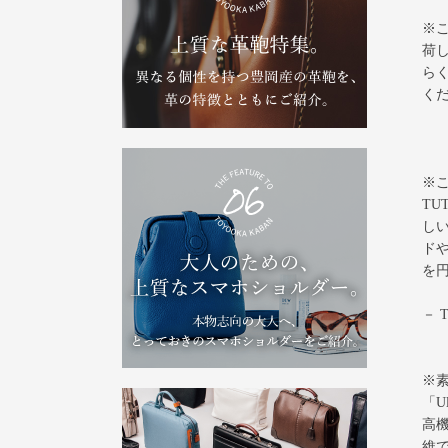
※
荷
ら
く
※
TU
し
ド
を
－
※
「U
高
維