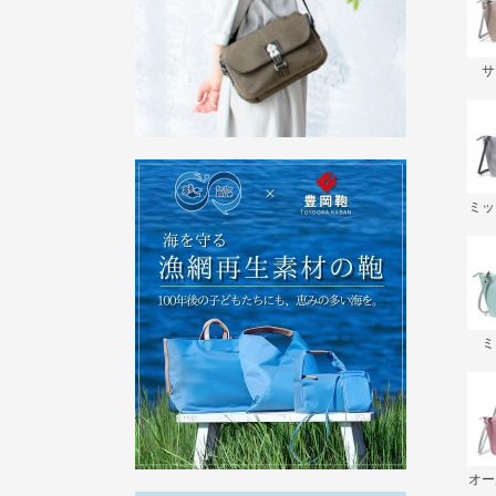
サ
ミッ
ミ
オー