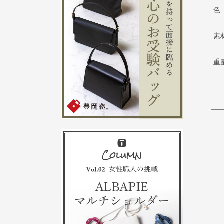
色
素
重