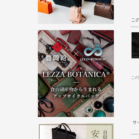
こ
この
サ