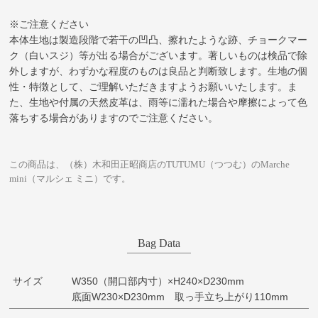
※ご注意ください
本体生地は製造段階で若干の凹凸、擦れたような跡、チョークマー
ク（白いスジ）等が出る場合がございます。著しいものは検品で除
外しますが、わずかな程度のものは良品と判断致します。生地の個
性・特徴として、ご理解いただきますようお願いいたします。ま
た、生地や付属の天然皮革は、雨等に濡れた場合や摩擦によって色
落ちする場合がありますのでご注意ください。
この商品は、（株）木和田正昭商店のTUTUMU（つつむ）のMarche
mini（マルシェ ミニ）です。
Bag Data
サイズ
W350（開口部内寸）×H240×D230mm
底面W230×D230mm 取っ手立ち上がり110mm