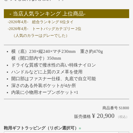
- 当店人気ランキング 上位商品-
-2026年4月- 総合ランキング 6位タイ
-2026年4月- トートバッグカテゴリー 2位
（人気のカラーはグレーでした）
横（底）230×縦240×マチ230mm 重さ約470g
横（開口部内寸）350mm
ドライな質感で撥水性の高い特殊ナイロン
ハンドルなどに上質のヌメ革を使用
開口部はファスナー仕様、丸底で自立可能
深さのある外装ポケットが4か所
内装に小物用オープンポケット×1
商品番号
S1800
¥
20,900
販売価格
税込
鞄用ギフトラッピング（リボン選択可）