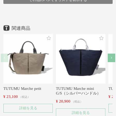
HOME
HOME
HOME
HOME
HOME
HOME
HOME
HOME
HOME
HOME
鞄
鞄
鞄
鞄
鞄
撥水アイテム
鞄
鞄
メーカー
ブランド
アイテム
豊岡鞄
ブランド
豊岡鞄
豊岡鞄
アイテム
豊岡鞄
（株）木和田正昭商店
TUTUMU
アイテム
ブランド・シリーズ
メーカー
アイテム
トートバッグ
TUTUMU
TUTUMU Marche mini
ハンドバッグ
TUTUMU Marche mini
トートバッグ
（株）木和田正昭商店
ハンドバッグ
TUTUMU Marche mini
TUTUMU Marche mini
TUTUMU Marche mini
TUTUMU
TUTUMU Marche mini
TUTUMU Marche mini
TUTUMU Marche mini
TUTUMU Marche mini
TUTUMU Marche mini
TUTUMU Marche petit
TUTUMU Marche mini
TUT
G/S（シルバーハンドル）
¥
23,100
¥
24
税込
¥
20,900
税込
詳細を見る
詳細を見る