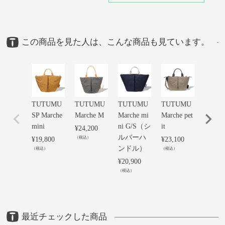
この商品を見た人は、こんな商品も見ています。
TUTUMU
TUTUMU
TUTUMU
TUTUMU
for the
SP Marche
Marche M
Marche mi
Marche pet
e Marc
mini
ni G/S（シ
it
etit
¥
24,200
ルバーハ
（税込）
¥
19,800
¥
23,100
¥
23,10
ンドル）
（税込）
（税込）
（税込）
¥
20,900
（税込）
最近チェックした商品