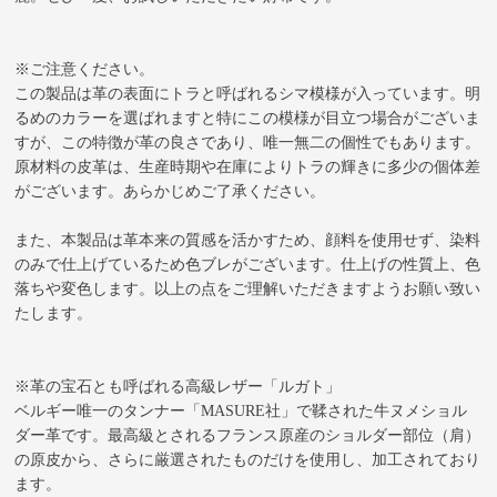
※ご注意ください。
この製品は革の表面にトラと呼ばれるシマ模様が入っています。明
るめのカラーを選ばれますと特にこの模様が目立つ場合がございま
すが、この特徴が革の良さであり、唯一無二の個性でもあります。
原材料の皮革は、生産時期や在庫によりトラの輝きに多少の個体差
がございます。あらかじめご了承ください。
また、本製品は革本来の質感を活かすため、顔料を使用せず、染料
のみで仕上げているため色ブレがございます。仕上げの性質上、色
落ちや変色します。以上の点をご理解いただきますようお願い致い
たします。
※革の宝石とも呼ばれる高級レザー「ルガト」
ベルギー唯一のタンナー「MASURE社」で鞣された牛ヌメショル
ダー革です。最高級とされるフランス原産のショルダー部位（肩）
の原皮から、さらに厳選されたものだけを使用し、加工されており
ます。