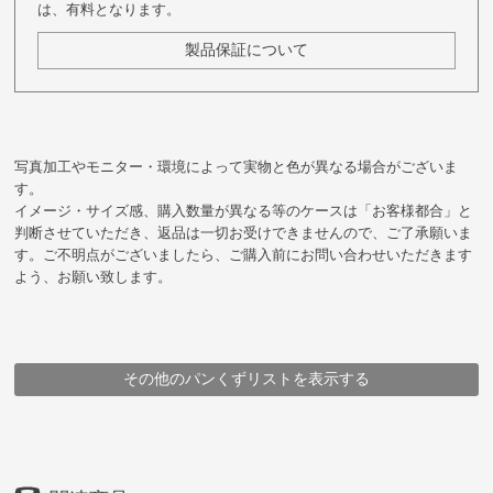
は、有料となります。
製品保証について
写真加工やモニター・環境によって実物と色が異なる場合がございま
す。
イメージ・サイズ感、購入数量が異なる等のケースは「お客様都合」と
判断させていただき、返品は一切お受けできませんので、ご了承願いま
す。ご不明点がございましたら、ご購入前にお問い合わせいただきます
よう、お願い致します。
その他のパンくずリストを表示する
HOME
HOME
HOME
HOME
HOME
HOME
財布・小物
財布・小物
財布・小物
財布・小物
財布・小物
在庫残りわずか・完売目前商品
アイテム
アイテム
ブランド
豊岡財布
豊岡財布
三つ折り・コンパクトウォレット
二つ折り財布
La vetta
ブランド・シリーズ
メーカー
Rugato コンパクトギャルソン
ラ・ヴェッタ（株）
La vetta
Rugato コンパクトギャルソン
Rugato コンパクトギャルソン
Rugato コンパクトギャルソン
Rugato コンパクトギャルソン
Rugato コンパクトギャルソン