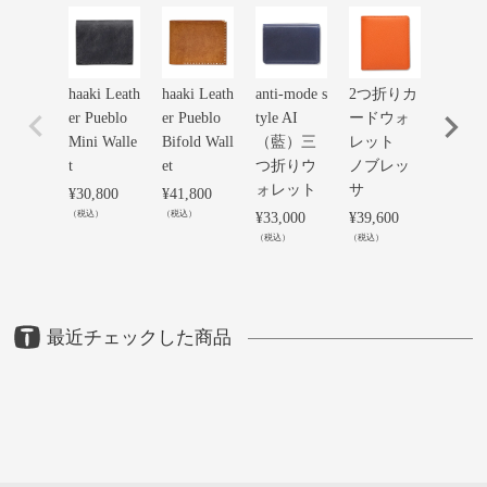
haaki Leath
haaki Leath
anti-mode s
2つ折りカ
レッ
er Pueblo
er Pueblo
tyle AI
ードウォ
タニカ
Mini Walle
Bifold Wall
（藍）三
レット
つ折
t
et
つ折りウ
ノブレッ
ォレ
ォレット
サ
¥
30,800
¥
41,800
¥
24,20
（税込）
（税込）
（税込）
¥
33,000
¥
39,600
（税込）
（税込）
最近チェックした商品