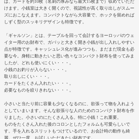
は、カードを約10枚（名刺の厚みなら最大15枚まで）収めていただ
けます。小銭室は大きく開くので、視認性が高く取り出しがスムー
ズにおこなえます。コンパクトながら大容量で、ホックを留めれば
しずく型のスッキリデザインも特徴です。
「ギャルソン」とは、テーブルを回って会計するヨーロッパのウェ
イター用のお財布で、ガバッと大きく開き小銭が出し入れしやすい
点が特徴です。キャッシュレス化が進みつつも、まだまだ現金も必
要な今。身軽に動きたいと思い色々なコンパクト財布を使ってみま
したが、どれも使いにくい・・・。
小銭のお釣りが入らない・・・。
取り出しにくい・・・。
カードをたくさん入れたい・・・。
必要なものを絞りきれない・・・。
小さいと当たり前に容量も少なくなるのに、欲張って物を入れよう
としていまいます。そんな欲張りな人のためのコンパクト財布を作
りました。小さいのにたくさん入る。特に小銭！これ重要。
ものをたくさん入れた後のコロンとしたフォルムも可愛らしいで
す。手を入れるスリットもつけているので、お会計時の動作も綺
麗。ぜひ一度、お試しいただきたい財布です。