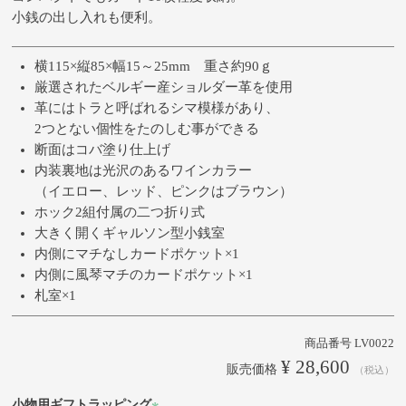
小銭の出し入れも便利。
横115×縦85×幅15～25mm 重さ約90ｇ
厳選されたベルギー産ショルダー革を使用
革にはトラと呼ばれるシマ模様があり、
2つとない個性をたのしむ事ができる
断面はコバ塗り仕上げ
内装裏地は光沢のあるワインカラー
（イエロー、レッド、ピンクはブラウン）
ホック2組付属の二つ折り式
大きく開くギャルソン型小銭室
内側にマチなしカードポケット×1
内側に風琴マチのカードポケット×1
札室×1
商品番号
LV0022
¥
28,600
販売価格
税込
小物用ギフトラッピング