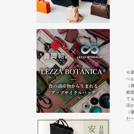
※
ベ
（
銀
て
活
（
だ