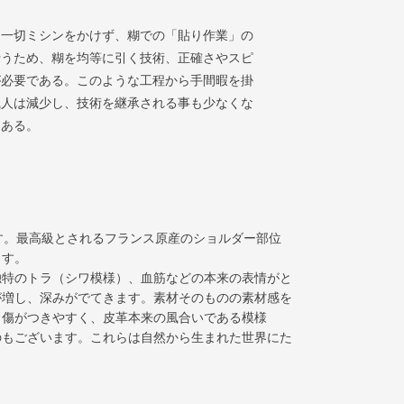
は一切ミシンをかけず、糊での「貼り作業」の
行うため、糊を均等に引く技術、正確さやスピ
が必要である。このような工程から手間暇を掛
職人は減少し、技術を継承される事も少なくな
つある。
です。最高級とされるフランス原産のショルダー部位
ます。
独特のトラ（シワ模様）、血筋などの本来の表情がと
が増し、深みがでてきます。素材そのものの素材感を
、傷がつきやすく、皮革本来の風合いである模様
のもございます。これらは自然から生まれた世界にた