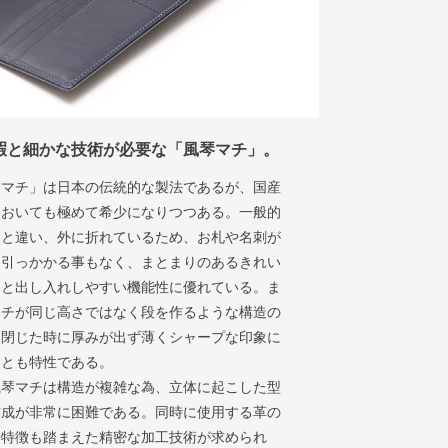
暇と細かな技術が必要な「風琴マチ」
。
琴マチ」は日本の伝統的な製法であるが、国産
においても極めて希少になりつつある。一般的
チと違い、外に折れているため、お札や名刺が
に引っかかる事もなく、まとまりのあるきれい
納と出し入れしやすい機能性に優れている。ま
マチが同じ高さではなく段を作るような構造の
、閉じた時に厚みが出ず薄くシャープな印象に
ことも特性である。
風琴マチは構造が複雑な為、立体に起こした型
作成が非常に困難である。同時に使用する革の
や特徴も踏まえた精密な加工技術が求められ