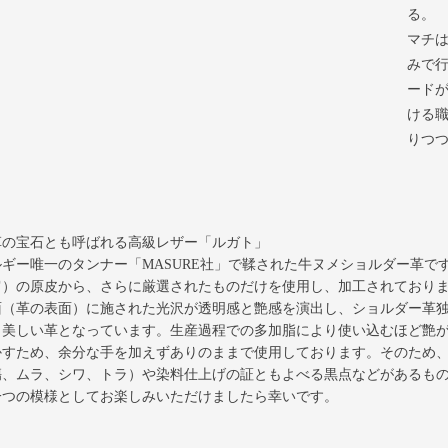
る。
マチ
みで
ード
ける
りつ
革の宝石とも呼ばれる高級レザー「ルガト」
ルギー唯一のタンナー「MASURE社」で鞣された牛ヌメショルダー革
肩）の原皮から、さらに厳選されたものだけを使用し、加工されており
面（革の表面）に施された光沢が透明感と艶感を演出し、ショルダー革
も美しい革となっています。生産過程での多加脂により使い込むほど艶
かすため、余分な手を加えずありのままで使用しております。そのため
傷、ムラ、シワ、トラ）や染料仕上げの証ともよべる黒点などがあるも
一つの模様としてお楽しみいただけましたら幸いです。