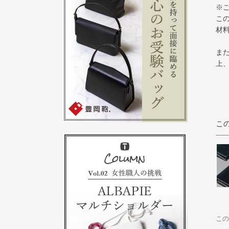
※
こ
材
ま
上
こ
この