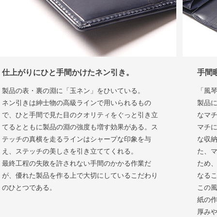
仕上がりにひと手間かけたネン引き
。
手間
製品の表・裏の淵に「玉ネン」をひいている。
「風
ネン引きは紳士物の高級ラインで用いられるもの
製品
で、ひと手間で見た目のクオリティをぐっと引き立
なマ
てるとともに製品の淵の強度も増す効果がある。ス
マチ
テッチの真横を走るラインはシャープな印象を与
な収
え、ステッチの美しさを引き立ててくれる。
た、
最終工程の失敗を許されない手間のかかる作業だ
ため
が、優れた製品を作る上で大切にしているこだわり
なる
のひとつである。
この
紙の
厚み