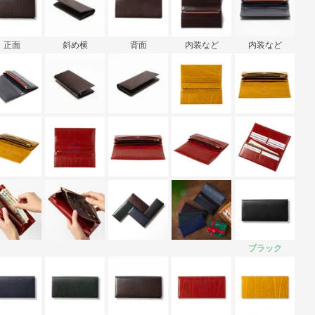
正面
斜め横
背面
内装など
内装など
ブラック