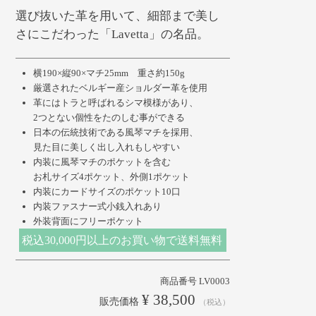
選び抜いた革を用いて、細部まで美し
さにこだわった「Lavetta」の名品。
横190×縦90×マチ25mm 重さ約150g
厳選されたベルギー産ショルダー革を使用
革にはトラと呼ばれるシマ模様があり、
2つとない個性をたのしむ事ができる
日本の伝統技術である風琴マチを採用、
見た目に美しく出し入れもしやすい
内装に風琴マチのポケットを含む
お札サイズ4ポケット、外側1ポケット
内装にカードサイズのポケット10口
内装ファスナー式小銭入れあり
外装背面にフリーポケット
税込30,000円以上のお買い物で送料無料
商品番号
LV0003
¥
38,500
販売価格
税込