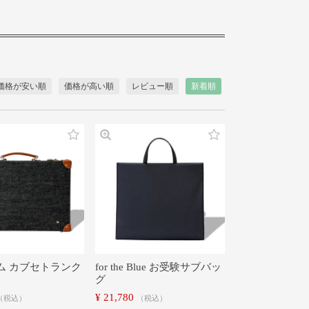
価格が安い順
価格が高い順
レビュー順
新着順
ム カブセトランク
for the Blue お受験サブバッ
グ
¥
21,780
税込
税込