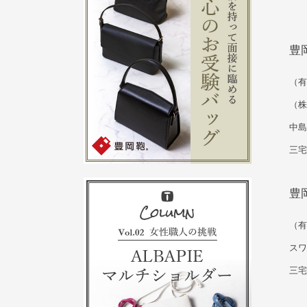
豊
（有
（株
中島
三宅
豊
（有
スワ
三宅