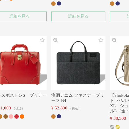
詳細を見る
詳細を見る
レスボストンS ブッテー
漁網デニム ファスナーブリ
【Shoko
ーフ B4
トラベル
XL シ
31,000
¥
52,800
税込
税込
ルL（金
¥
38,500