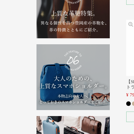
【S
ト
¥
7