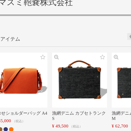
マスミ鞄嚢株式会社
ぶせショルダーバッグ A4
漁網デニム カブセトランク
漁網デニ
S
M
65,000
税込
¥
49,500
¥
62,700
税込