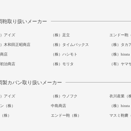
岡鞄取り扱いメーカー
）アイズ
（株）足立
エンドー鞄
）木和田正昭商店
（株）タイムバックス
（株）タカ
商店
（株）ハシモト
（株）hirata
初治商店
（株）モリタ
（有）ヤマ
岡製カバン取り扱いメーカー
）アイズ
（株）ウノフク
衣川産業（
ン（株）
中島商店
（株）hirata
（株）
エンドー鞄（株）
マスミ鞄嚢