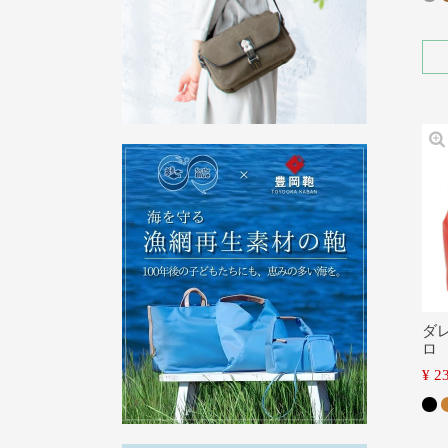
ダ
ロ
¥
2