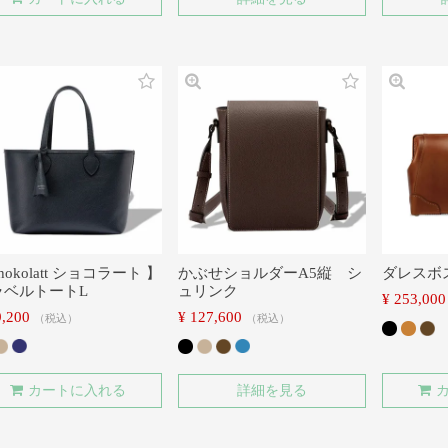
hokolatt ショコラート 】
かぶせショルダーA5縦 シ
ダレスボ
ラベルトートL
ュリンク
¥
253,000
9,200
¥
127,600
税込
税込
カートに入れる
詳細を見る