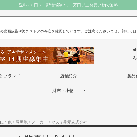
送料550円（一部地域除く）3万円以上お買い物で無料
）の動画広告や海外ストアの存在を確認しています。ご注意くださいませ。
詳しくは
とブランド
店舗紹介
製品
財布・小物
ME
鞄
豊岡鞄
メーカー
マスミ鞄嚢株式会社