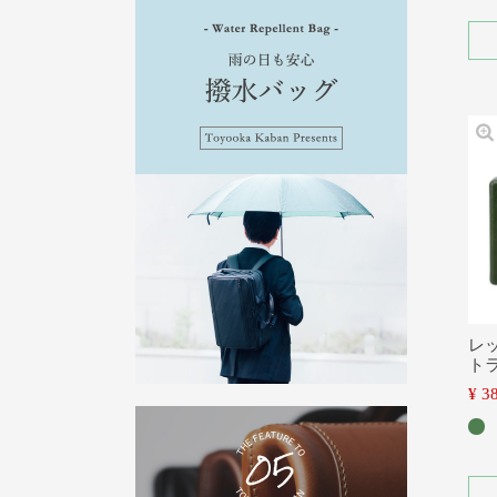
レ
ト
¥
3