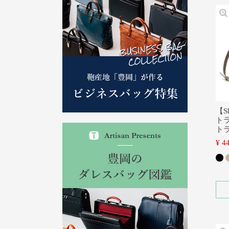
【S
ト
ト
¥
4