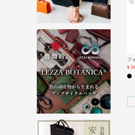
フ
¥
5