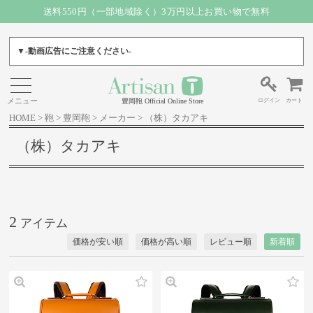
送料550円（一部地域除く）3万円以上お買い物で無料
▼-動画広告にご注意ください-
ログイン
カート
豊岡鞄 Official Online Store
HOME
鞄
豊岡鞄
メーカー
（株）タカアキ
（株）タカアキ
2
価格が安い順
価格が高い順
レビュー順
新着順