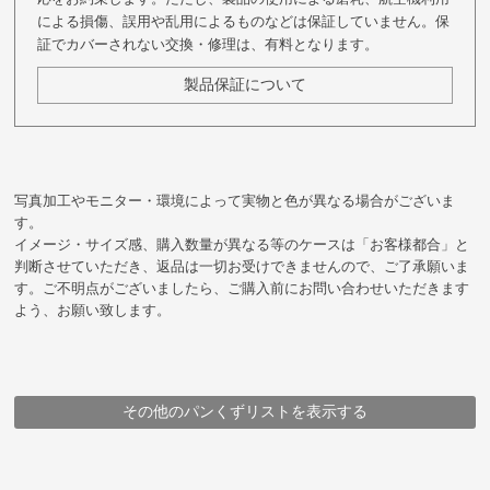
による損傷、誤用や乱用によるものなどは保証していません。保
証でカバーされない交換・修理は、有料となります。
製品保証について
写真加工やモニター・環境によって実物と色が異なる場合がございま
す。
イメージ・サイズ感、購入数量が異なる等のケースは「お客様都合」と
判断させていただき、返品は一切お受けできませんので、ご了承願いま
す。ご不明点がございましたら、ご購入前にお問い合わせいただきます
よう、お願い致します。
その他のパンくずリストを表示する
HOME
HOME
HOME
HOME
HOME
HOME
HOME
HOME
HOME
鞄
鞄
鞄
鞄
鞄
企画シリーズ商品
ブランド
メーカー
在庫残りわずか・完売目前商品
アイテム
ブランド
豊岡鞄
豊岡鞄
豊岡鞄
ALBAPIE
（株）足立
アイテム
メーカー
ブランド・シリーズ
ALBAPIE
ショルダーバッグ
海を守る 漁網再生素材の鞄
for the Blue セミショルダーバッグ
ショルダーバッグ
（株）足立
for the Blue セミショルダーバッグ
for the Blue セミショルダーバッグ
ALBAPIE
for the Blue セミショルダーバッグ
for the Blue セミショルダーバッグ
for the Blue セミショルダーバッグ
for the Blue セミショルダーバッグ
for the Blue セミショルダーバッグ
for the Blue セミショルダーバッグ