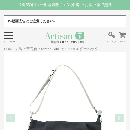
送料550円（一部地域除く）3万円以上お買い物で無料
▼-動画広告にご注意ください-
ログイン
カート
豊岡鞄 Official Online Store
HOME
鞄
豊岡鞄
for the Blue セミショルダーバッグ