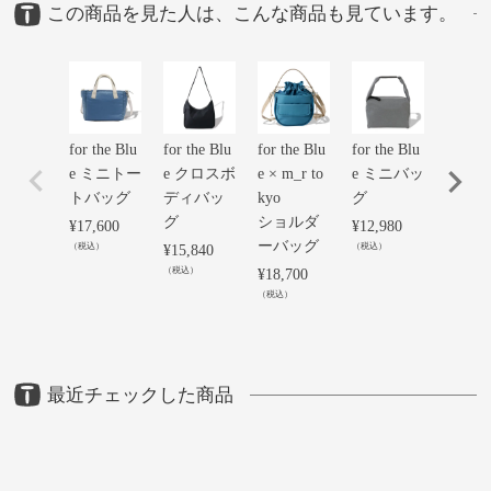
この商品を見た人は、こんな商品も見ています。
for the Blu
for the Blu
for the Blu
for the Blu
チコ 
e ミニトー
e クロスボ
e × m_r to
e ミニバッ
トシ
トバッグ
ディバッ
kyo
グ
ダーS
グ
ショルダ
¥
17,600
¥
12,980
¥
24,20
ーバッグ
（税込）
（税込）
（税込）
¥
15,840
（税込）
¥
18,700
（税込）
最近チェックした商品