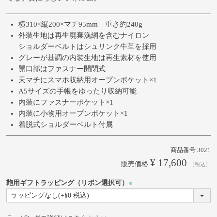
横310×縦200×マチ95mm 重さ約240g
外装生地は再生廃棄漁網を含むナイロン
ショルダーベルトはシュリンク牛革を採用
グレーが基調の内装生地は再生素材を使用
開口部はファスナー開閉式
天マチにスマホ収納用オープンポケット×1
A5サイズの手帳をゆったり収納可能
内装にファスナーポケット×1
内装に小物用オープンポケット×1
着脱式ショルダーベルト付属
商品番号
3021
¥
17,600
販売価格
税込
鞄用ギフトラッピング（リボン選択可）
(必
須)