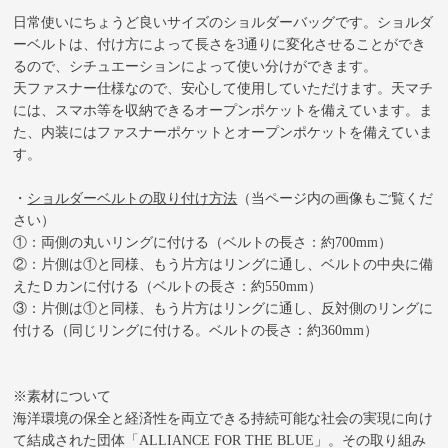
日常使いにちょうど良いサイズのショルダーバッグです。ショルダ
ーベルトは、付け方によって長さを3通りに変化させることができ
るので、シチュエーションによって使い分けができます。
天ファスナー仕様なので、安心して使用していただけます。天マチ
には、スマホ等を収納できるオープンポケットを備えています。ま
た、内装にはファスナーポケットとオープンポケットを備えていま
す。
・
ショルダーベルトの取り付け方法
（当ページ内の画像もご覧くだ
さい）
①：両側の丸いリングに付ける（ベルトの長さ：約700mm）
②：片側は①と同様、もう片方はリングに通し、ベルトの中央に備
えたＤカンに付ける（ベルトの長さ：約550mm）
③：片側は①と同様、もう片方はリングに通し、反対側のリングに
付ける（同じリングに付ける。ベルトの長さ：約360mm）
※素材について
海洋環境の保全と経済性を両立できる持続可能な社会の実現に向け
て結成された団体「ALLIANCE FOR THE BLUE」。その取り組み