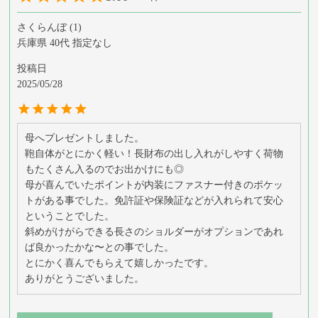
さくらんぼ
1
兵庫県
40代
指定なし
投稿日
2025/05/28
母へプレゼントしました。

鞄自体がとにかく軽い！長財布の出し入れがしやすく荷物
もたくさん入るのでお出かけにも◎

母が喜んでいたポイントが内装にファスナー付きのポケッ
トがある事でした。免許証や保険証などが入れられて安心
ということでした。

斜めがけがらできる長さのショルダーがオプションであれ
ば良かったかな〜との事でした。

とにかく喜んでもらえて嬉しかったです。

ありがとうございました。