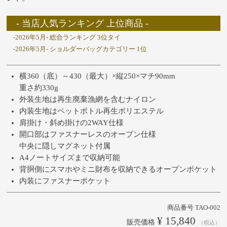
- 当店人気ランキング 上位商品 -
-2026年5月- 総合ランキング 3位タイ
-2026年5月- ショルダーバッグカテゴリー 1位
横360（底）～430（最大）×縦250×マチ90mm
重さ約330g
外装生地は再生廃棄漁網を含むナイロン
内装生地はペットボトル再生ポリエステル
肩掛け・斜め掛けの2WAY仕様
開口部はファスナーレスのオープン仕様
中央に隠しマグネット付属
A4ノートサイズまで収納可能
背胴側にスマホやミニ財布を収納できるオープンポケット
内装にファスナーポケット
商品番号
TAO-002
¥
15,840
販売価格
税込