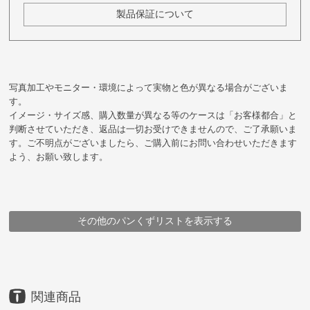
製品保証について
写真加工やモニター・環境によって実物と色が異なる場合がございま
す。
イメージ・サイズ感、購入数量が異なる等のケースは「お客様都合」と
判断させていただき、返品は一切お受けできませんので、ご了承願いま
す。ご不明点がございましたら、ご購入前にお問い合わせいただきます
よう、お願い致します。
その他のパンくずリストを表示する
HOME
HOME
HOME
HOME
HOME
HOME
HOME
HOME
HOME
鞄
鞄
鞄
メーカー
企画シリーズ商品
企画シリーズ商品
鞄
鞄
ブランド
アイテム
豊岡鞄
豊岡鞄
ブランド
豊岡鞄
ALBAPIE
（株）足立
アイテム
メーカー
ブランド・シリーズ
ALBAPIE
ショルダーバッグ
海を守る 漁網再生素材の鞄
25ans×TAO コラボ企画 - Tale of the Sea -
for the Blue クロスボディバッグ
ショルダーバッグ
（株）足立
for the Blue クロスボディバッグ
for the Blue クロスボディバッグ
ALBAPIE
for the Blue クロスボディバッグ
for the Blue クロスボディバッグ
for the Blue クロスボディバッグ
for the Blue クロスボディバッグ
for the Blue クロスボディバッグ
for the Blue クロスボディバッグ