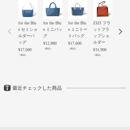
for the Blu
for the Blu
for the Blu
ZIZI フラ
＜ピ
e セミショ
e ミニバッ
e ミニトー
ットフラ
ーレ＞
ルダーバ
グ
トバッグ
ップショ
折シ
ッグ
ルダー
ダー
¥
12,980
¥
17,600
グ
（税込）
（税込）
¥
17,600
¥
31,900
（税込）
（税込）
¥
42,90
（税込）
最近チェックした商品