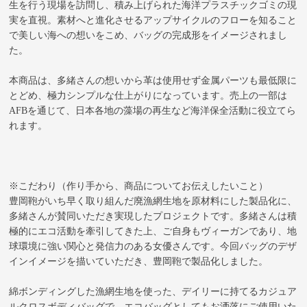
生を行う現場を訪問し、積み上げられた海洋プラスチックゴミの現
実を直視。素材へと進化させるアップサイクルのフローを知ること
で美しい海への想いをこめ、バッグの完成形をイメージされまし
た。
本商品は、多緒さんの想いから革は使用せず金属パーツも最低限に
とどめ、極力シンプルな仕上がりになっています。売上の一部は
AFBを通じて、日本各地の藻場の再生など海洋保全活動に役立てら
れます。
※こだわり（作り手から、商品についてお伝えしたいこと）
豊岡鞄がいち早く取り組んだ廃漁網生地を原材料にした製品化に、
多緒さんが賛同いただき実現したプロジェクトです。多緒さんは積
極的にエコ活動を牽引してきた上、ご自身もヴィーガンであり、地
球環境に強い関心と発信力のある女優さんです。今回バッグのデザ
インイメージを描いていただき、豊岡鞄で製品化しました。
綿ボンディングした漁網生地を使った、デイリーに持てるカジュア
ルクロスボディバッグで、エコバッグとしてもお洒落にご使用いた