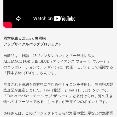
岡本多緒 x 25ans x 豊岡鞄
アップサイクルバッグプロジェクト
当商品は、雑誌「25ヴァンサンカン」と「一般社団法人
ALLIANCE FOR THE BLUE（アライアンス フォー ザ ブルー）」
のコラボレーションで、デザインは、女優・モデルとして活躍する
「岡本多緒（TAO）」さんです。
廃棄される漁網を原材料に含む再生ナイロンを使用し、豊岡鞄の製
造企業が生産しました。Tale（物語）とTail（しっぽ）をかけて、
「Tale of the Sea（テール オブ ザ シー）」と名付けられ、海の生き
物へのオマージュである「しっぽ」がデザインのポイントです。
多緒さんは、このプロジェクトで自ら北海道や愛知県などの漁網再