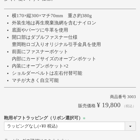
横170×縦300×マチ70mm 重さ約380g
外装生地は再生廃棄漁網を含むナイロン
底面やパーツに牛革を使用
開口部はダブルファスナー仕様
豊岡鞄ロゴ入りオリジナル引手金具を使用
前面にファスナーポケット
内部にカードサイズのオープンポケット
内装にオープンポケット×2
ショルダーベルトは左右付替可能
マチが大きく自立可能
商品番号
3003
¥
19,800
販売価格
税込
鞄用ギフトラッピング（リボン選択可）
(必
須)