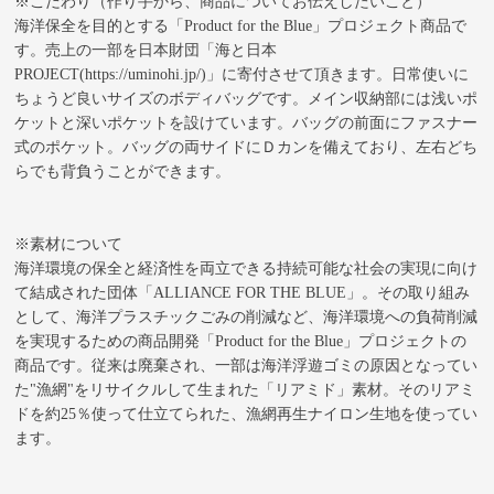
※こだわり（作り手から、商品についてお伝えしたいこと）
海洋保全を目的とする「Product for the Blue」プロジェクト商品で
す。売上の一部を日本財団「海と日本
PROJECT(https://uminohi.jp/)」に寄付させて頂きます。日常使いに
ちょうど良いサイズのボディバッグです。メイン収納部には浅いポ
ケットと深いポケットを設けています。バッグの前面にファスナー
式のポケット。バッグの両サイドにＤカンを備えており、左右どち
らでも背負うことができます。
※素材について
海洋環境の保全と経済性を両立できる持続可能な社会の実現に向け
て結成された団体「ALLIANCE FOR THE BLUE」。その取り組み
として、海洋プラスチックごみの削減など、海洋環境への負荷削減
を実現するための商品開発「Product for the Blue」プロジェクトの
商品です。従来は廃棄され、一部は海洋浮遊ゴミの原因となってい
た"漁網"をリサイクルして生まれた「リアミド」素材。そのリアミ
ドを約25％使って仕立てられた、漁網再生ナイロン生地を使ってい
ます。