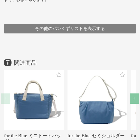
その他のパンくずリストを表示する
HOME
HOME
HOME
HOME
HOME
HOME
HOME
HOME
鞄
鞄
鞄
鞄
鞄
企画シリーズ商品
ブランド
メーカー
アイテム
ブランド
豊岡鞄
豊岡鞄
豊岡鞄
ALBAPIE
（株）足立
アイテム
メーカー
ブランド・シリーズ
ALBAPIE
ボディバッグ・ウエストバッグ
海を守る 漁網再生素材の鞄
for the Blue ボディバッグ
ボディバッグ・ウエストバッグ
（株）足立
for the Blue ボディバッグ
for the Blue ボディバッグ
ALBAPIE
for the Blue ボディバッグ
for the Blue ボディバッグ
for the Blue ボディバッグ
for the Blue ボディバッグ
for the Blue ボディバッグ
for the Blue ミニトートバッ
for the Blue セミショルダー
for