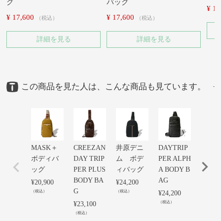
グ
バッグ
¥
17
¥
17,600
¥
17,600
税込
税込
詳細を見る
詳細を見る
この商品を見た人は、こんな商品も見ています。
MASK＋
CREEZAN
井原デニ
DAYTRIP
QUOL
ボディバ
DAY TRIP
ム ボデ
PER ALPH
ンシ
ッグ
PER PLUS
ィバッグ
A BODY B
ダー
BODY BA
AG
¥
20,900
¥
24,200
¥
21,78
G
（税込）
（税込）
（税込）
¥
24,200
（税込）
¥
23,100
（税込）