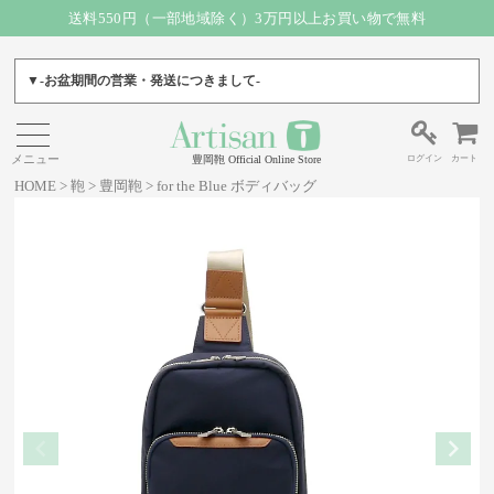
送料550円（一部地域除く）3万円以上お買い物で無料
▼-お盆期間の営業・発送につきまして-
ログイン
カート
豊岡鞄 Official Online Store
HOME
鞄
豊岡鞄
for the Blue ボディバッグ