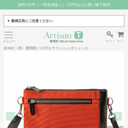
送料550円（一部地域除く）3万円以上お買い物で無料
▼-動画広告にご注意ください-
ログイン
カート
豊岡鞄 Official Online Store
HOME
鞄
豊岡鞄
EVITA サコッシュポシェット