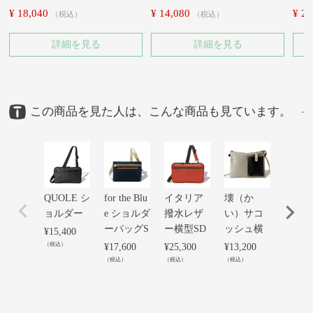
¥
18,040
¥
14,080
¥
20
税込
税込
詳細を見る
詳細を見る
この商品を見た人は、こんな商品も見ています。
QUOLE シ
for the Blu
イタリア
壊（か
TOTT
ョルダー
e ショルダ
撥水レザ
い）サコ
コッ
ーバッグS
ー横型SD
ッシュ横
¥
15,400
¥
21,56
（税込）
（税込）
¥
17,600
¥
25,300
¥
13,200
（税込）
（税込）
（税込）