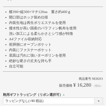
横390×縦300×マチ120㎜ 重さ約400ｇ
開口部はホック留め仕様
内装生地は再生ポリエステルを使用
撥水性が高い国産のパラフィン帆布を使用
洗い加工による柔らかさとシワ感が特徴
A4ファイル収納対応
前胴側にオープンポケット
内装にファスナーポケット
底面は汚れに強いターポリンを使用
絶妙な硬さの丈夫な持ち手
自立可能
商品番号
NEH203
¥
16,280
販売価格
税込
鞄用ギフトラッピング（リボン選択可）
(必