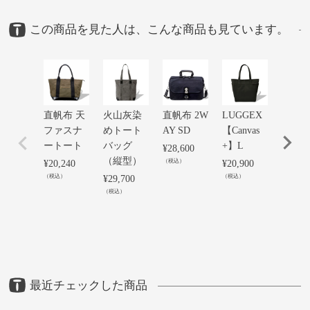
この商品を見た人は、こんな商品も見ています。
直帆布 天
火山灰染
直帆布 2W
LUGGEX
エル
ファスナ
めトート
AY SD
【Canvas
トー
ートート
バッグ
+】L
¥
28,600
¥
30,80
（縦型）
（税込）
（税込）
¥
20,240
¥
20,900
（税込）
（税込）
¥
29,700
（税込）
最近チェックした商品