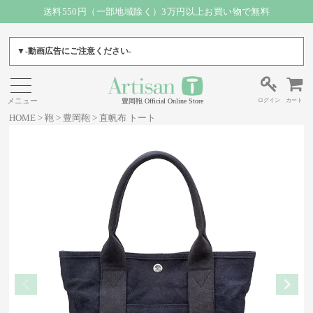
送料550円（一部地域除く）3万円以上お買い物で無料
▼-動画広告にご注意ください-
ログイン
カート
豊岡鞄 Official Online Store
HOME
鞄
豊岡鞄
直帆布 トート