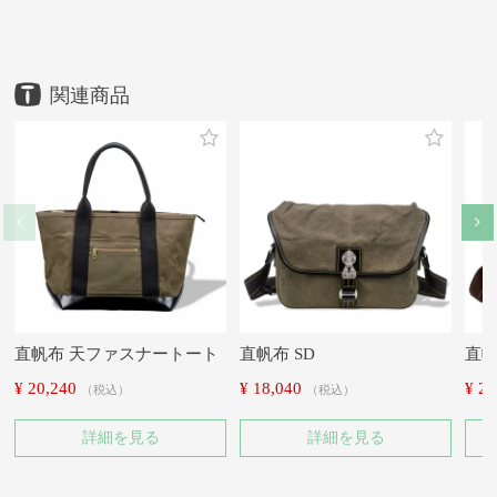
HOME
HOME
HOME
HOME
HOME
鞄
鞄
鞄
鞄
鞄
豊岡鞄
ブランド
豊岡鞄
豊岡鞄
アイテム
アイテム
ブランド・シリーズ
メーカー
直帆布
トートバッグ
トートバッグ
直帆布 トート
株式会社ナオト
直帆布 トート
直帆布
直帆布 トート
直帆布 トート
直帆布 トート
直帆布 天ファスナートート
直帆布 SD
直帆
¥
20,240
¥
18,040
¥
20
税込
税込
詳細を見る
詳細を見る