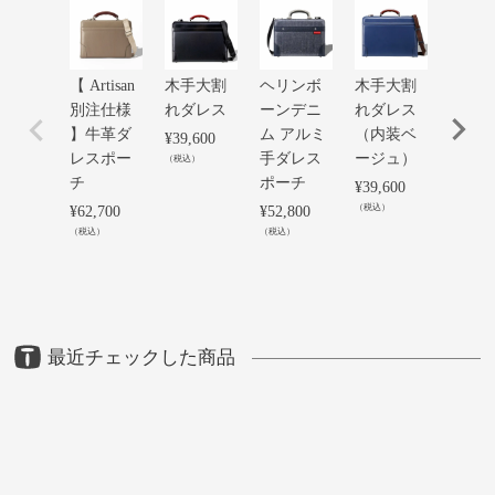
【 Artisan
木手大割
ヘリンボ
木手大割
【 Arti
別注仕様
れダレス
ーンデニ
れダレス
別注
】牛革ダ
ム アルミ
（内装ベ
】牛
¥
39,600
レスポー
手ダレス
ージュ）
割れ
（税込）
チ
ポーチ
ス
¥
39,600
（税込）
¥
62,700
¥
52,800
¥
81,40
（税込）
（税込）
（税込）
最近チェックした商品