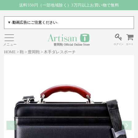
送料550円（一部地域除く）3万円以上お買い物で無料
▼-動画広告にご注意ください-
ログイン
カート
豊岡鞄 Official Online Store
HOME
鞄
豊岡鞄
木手ダレスポーチ