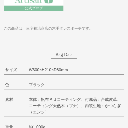
この商品は、三宅初治商店の木手ダレスポーチです。
Bag Data
サイズ
W300×H210×D80mm
色
ブラック
素材
本体：帆布ＰＵコーティング、付属品：合成皮革、
コーティング天然木（ブナ）、内装生地：かつらぎ
（エンジ）
重量
約1,000g