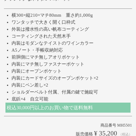
横300×縦210×マチ80mm 重さ約1,000g
ワンタッチで大きく開く口枠式
外装は撥水性の高い帆布コーティング
コーティングされた天然木手
内装はモダンなテイストのワインカラー
A5ノート・手帳収納対応
前胴側にマチ無しアオリポケット
内装にマチ無しファスナーポケット
内装にオープンポケット
内装にカードサイズのオープンポケット×2
内装にペン差し×2
ショルダーベルト付属、付属の鍵で施錠可
底鋲×4 自立可能
税込30,000円以上のお買い物で送料無料
商品番号
MH5501
¥
35,200
販売価格
税込