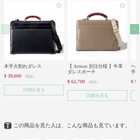
木手大割れダレス
【 Artisan 別注仕様 】牛革
ヘリ
ダレスポーチ
手
¥
39,600
税込
¥
62,700
¥
52
税込
詳細を見る
詳細を見る
この商品を見た人は、こんな商品も見ています。