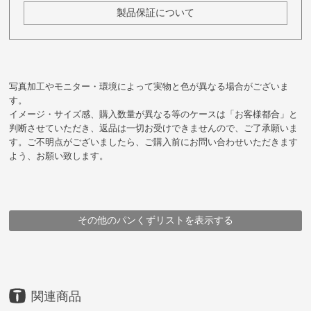
製品保証について
写真加工やモニター・環境によって実物と色が異なる場合がございま
す。
イメージ・サイズ感、購入数量が異なる等のケースは「お客様都合」と
判断させていただき、返品は一切お受けできませんので、ご了承願いま
す。ご不明点がございましたら、ご購入前にお問い合わせいただきます
よう、お願い致します。
その他のパンくずリストを表示する
HOME
HOME
HOME
HOME
HOME
HOME
HOME
鞄
鞄
鞄
鞄
鞄
鞄
鞄
豊岡鞄
ブランド
豊岡鞄
豊岡鞄
アイテム
豊岡鞄
アイテム
アイテム
ブランド・シリーズ
メーカー
アイテム
三宅初治商店
ポシェット・ポーチ
ダレスバッグ・口金式バッグ
ダレスバッグ・口金式バッグ
三宅初治商店
ポシェット・ポーチ
木手ダレスポーチ
三宅初治商店
木手ダレスポーチ
木手ダレスポーチ
木手ダレスポーチ
木手ダレスポーチ
木手ダレスポーチ
木手ダレスポーチ