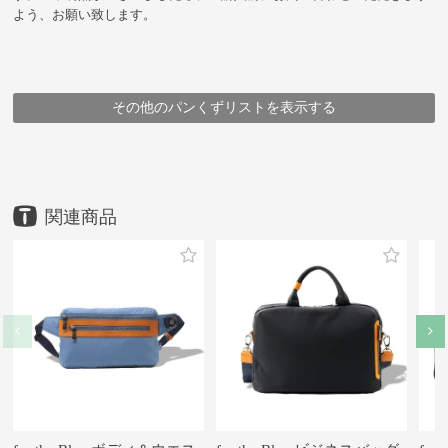
よう、お願い致します。
その他のパンくずリストを表示する
HOME
HOME
HOME
HOME
HOME
HOME
HOME
HOME
HOME
HOME
鞄
鞄
鞄
鞄
鞄
企画シリーズ商品
ブランド
メーカー
鞄
鞄
アイテム
ブランド
豊岡鞄
豊岡鞄
豊岡鞄
アイテム
豊岡鞄
ALBAPIE
（株）足立
アイテム
メーカー
ブランド・シリーズ
アイテム
ALBAPIE
リュック・デイパック
ビジネスバッグ
海を守る 漁網再生素材の鞄
for the Blue デイパック
リュック・デイパック
（株）足立
for the Blue デイパック
ビジネスバッグ
for the Blue デイパック
for the Blue デイパック
ALBAPIE
for the Blue デイパック
for the Blue デイパック
for the Blue デイパック
for the Blue デイパック
for the Blue デイパック
for the Blue デイパック