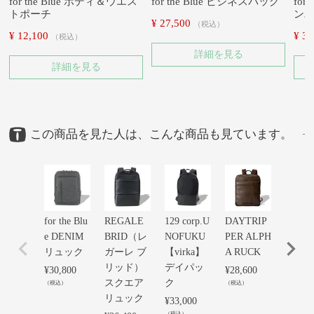
for the Blue ボディ＆ウエス
for the Blue ビジネスバッグ
for
トポーチ
ン
¥
27,500
税込
¥
12,100
¥
33
税込
詳細を見る
詳細を見る
この商品を見た人は、こんな商品も見ています。
for the Blu
REGALE
129 corp.U
DAYTRIP
井原
e DENIM
BRID（レ
NOFUKU
PER ALPH
ム 
リュック
ガーレ ブ
【virka】
A RUCK
ック
リッド）
デイパッ
¥
30,800
¥
28,600
¥
30,80
スクエア
ク
（税込）
（税込）
（税込）
リュック
¥
33,000
（税込）