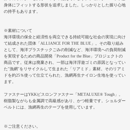
身体にフィットする形状を追求しました。しっかりとした握り心地
の持手もあります。
※素材について
海洋環境の保全と経済性を両立できる持続可能な社会の実現に向け
て結成された団体「ALLIANCE FOR THE BLUE」。その取り組み
として、海洋プラスチックごみの削減など、海洋環境への負荷削減
を実現するための商品開発「Product for the Blue」プロジェクトの
商品です。従来は廃棄され、一部は海洋浮遊ゴミの原因となってい
た"漁網"をリサイクルして生まれた「リアミド」素材。そのリアミ
ドを約25％使って仕立てられた、漁網再生ナイロン生地を使ってい
ます。
ファスナーはYKKビスロンファスナー「METALUXE® Tough」。
樹脂製ながらも金属調で高級感があり、かつ軽量です。ショルダー
ベルトには、漁網再生のテープを使用しています。
※ご注意ください。