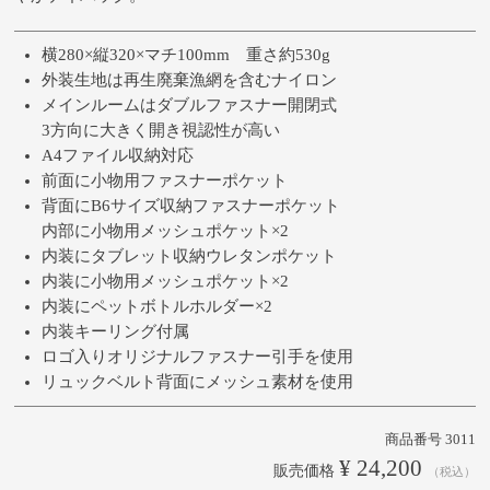
横280×縦320×マチ100mm 重さ約530g
外装生地は再生廃棄漁網を含むナイロン
メインルームはダブルファスナー開閉式
3方向に大きく開き視認性が高い
A4ファイル収納対応
前面に小物用ファスナーポケット
背面にB6サイズ収納ファスナーポケット
内部に小物用メッシュポケット×2
内装にタブレット収納ウレタンポケット
内装に小物用メッシュポケット×2
内装にペットボトルホルダー×2
内装キーリング付属
ロゴ入りオリジナルファスナー引手を使用
リュックベルト背面にメッシュ素材を使用
商品番号
3011
¥
24,200
販売価格
税込