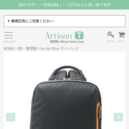
送料550円（一部地域除く）3万円以上お買い物で無料
▼-動画広告にご注意ください-
ログイン
カート
豊岡鞄 Official Online Store
HOME
鞄
豊岡鞄
for the Blue デイパック