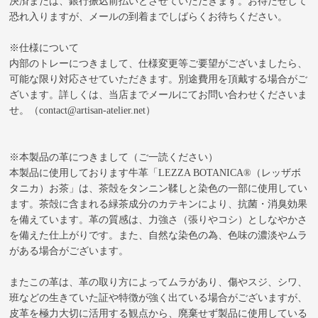
決済または、銀行振込前払いとさせていただきます。お待たせして
恐れ入りますが、メールの到着までしばらくお待ちください。
※仕様について
内部のトレーにつきまして、仕様変更等ご要望がございましたら、
可能な限り対応させていただきます。別途費用を頂戴する場合がご
ざいます。詳しくは、当店までメールにてお問い合わせくださいま
せ。（contact@artisan-atelier.net）
※本製品の革につきまして（ご一読ください）
本製品に使用しております牛革「LEZZA BOTANICA®（レッザボ
タニカ）お茶」は、茶殻をタンニン鞣しと染色の一部に使用してい
ます。茶殻に含まれる緑茶成分のカテキンにより、抗菌・消臭効果
を備えています。革の質感は、力強さ（張りやコシ）としなやかさ
を備えた仕上がりです。また、自然な染色の為、色味の濃淡やムラ
がある場合がございます。
またこの革は、革の取り方によってムラがあり、傷やスジ、シワ、
班などの生きていた証や特徴が強く出ている場合がございますが、
皮革を極力大切に活用する観点から、廃棄せず製品に使用している