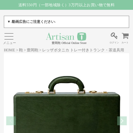
送料550円（一部地域除く）3万円以上お買い物で無料
▼-動画広告にご注意ください-
ログイン
カート
豊岡鞄 Official Online Store
HOME
鞄
豊岡鞄
レッザボタニカ トレー付きトランク・茶道具用