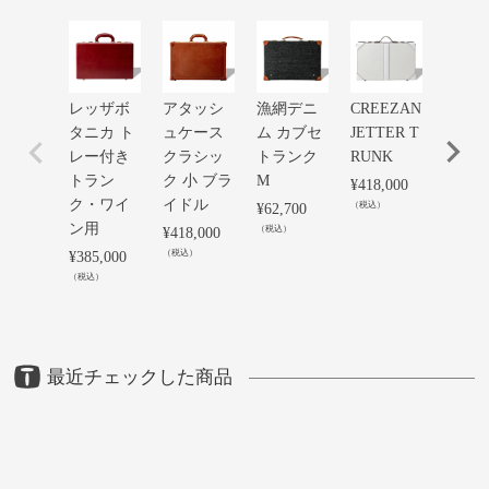
レッザボ
アタッシ
漁網デニ
CREEZAN
ヘリ
タニカ ト
ュケース
ム カブセ
JETTER T
ーン
レー付き
クラシッ
トランク
RUNK
ム ア
トラン
ク 小 ブラ
M
手大
¥
418,000
ク・ワイ
イドル
ダレ
（税込）
¥
62,700
ン用
（税込）
¥
418,000
¥
57,20
（税込）
（税込）
¥
385,000
（税込）
最近チェックした商品