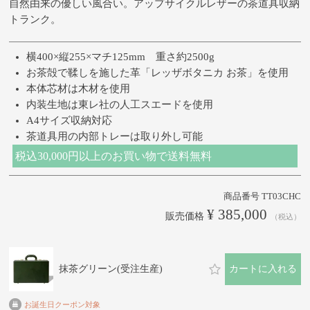
自然由来の優しい風合い。アップサイクルレザーの茶道具収納
トランク。
横400×縦255×マチ125mm 重さ約2500g
お茶殻で鞣しを施した革「レッザボタニカ お茶」を使用
本体芯材は木材を使用
内装生地は東レ社の人工スエードを使用
A4サイズ収納対応
茶道具用の内部トレーは取り外し可能
税込30,000円以上のお買い物で送料無料
商品番号
TT03CHC
¥
385,000
販売価格
税込
抹茶グリーン(受注生産)
カートに入れる
お誕生日クーポン対象