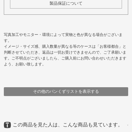
製品保証について
写真加工やモニター・環境によって実物と色が異なる場合がございま
す。
イメージ・サイズ感、購入数量が異なる等のケースは「お客様都合」と
判断させていただき、返品は一切お受けできませんので、ご了承願いま
す。ご不明点がございましたら、ご購入前にお問い合わせいただきます
よう、お願い致します。
その他のパンくずリストを表示する
HOME
HOME
HOME
HOME
HOME
HOME
HOME
HOME
HOME
HOME
鞄
鞄
鞄
鞄
鞄
鞄
鞄
ブランド
メーカー
企画シリーズ商品
アイテム
アイテム
ブランド
豊岡鞄
豊岡鞄
豊岡鞄
豊岡鞄
マスミ鞄嚢
マスミ鞄嚢（株）
アイテム
アイテム
メーカー
ブランド・シリーズ
トラベルバッグ
ビジネスバッグ
マスミ鞄嚢
トラベルバッグ
ビジネスバッグ
マスミ鞄嚢株式会社
マスミ鞄嚢
レッザボタニカ トレー付きトランク・茶道具用
レッザボタニカ トレー付きトランク・茶道具用
レッザボタニカ トレー付きトランク・茶道具用
レッザボタニカ トレー付きトランク・茶道具用
レッザボタニカ トレー付きトランク・茶道具用
レッザボタニカ トレー付きトランク・茶道具用
レッザボタニカ トレー付きトランク・茶道具用
レッザボタニカ トレー付きトランク・茶道具用
レッザボタニカ トレー付きトランク・茶道具用
LEZZA BOTANICA（レッザボタニカ）プロジェクト
レッザボタニカ トレー付きトランク・茶道具用
この商品を見た人は、こんな商品も見ています。