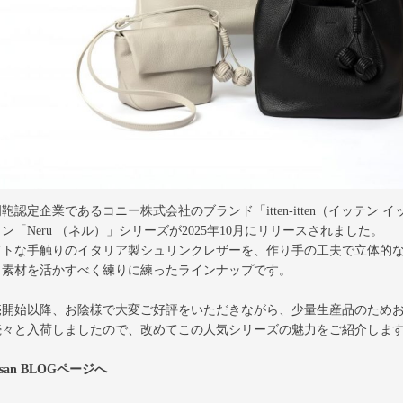
鞄認定企業であるコニー株式会社のブランド「itten-itten（イッテ
ン「Neru （ネル）」シリーズが2025年10月にリリースされました。
フトな手触りのイタリア製シュリンクレザーを、作り手の工夫で立体的
、素材を活かすべく練りに練ったラインナップです。
売開始以降、お陰様で大変ご好評をいただきながら、少量生産品のためお
続々と入荷しましたので、改めてこの人気シリーズの魅力をご紹介しま
tisan BLOGページへ