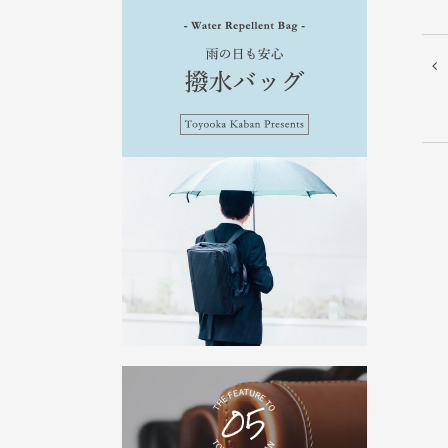
投
稿
ナ
ビ
ゲ
ー
シ
ョ
ン