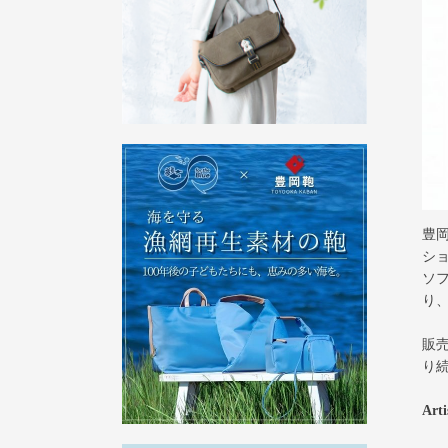
豊岡
ショ
ソ
り
販
り
Ar