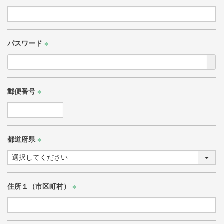
(必
須)
パスワード
(必
須)
郵便番号
(必
須)
都道府県
(必
須)
住所１（市区町村）
(必
須)