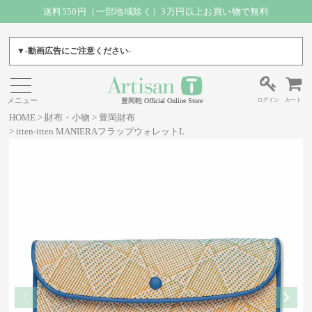
送料550円（一部地域除く）3万円以上お買い物で無料
▼-動画広告にご注意ください-
ログイン
カート
豊岡鞄 Official Online Store
HOME
財布・小物
豊岡財布
itten-itten MANIERAフラップウォレットL