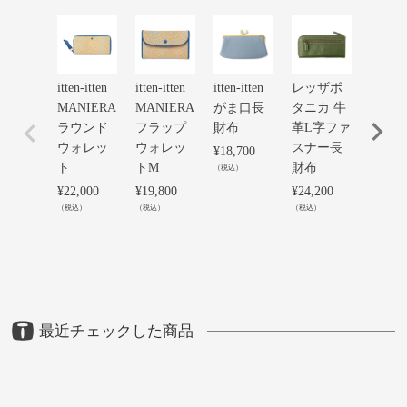
itten-itten
itten-itten
itten-itten
レッザボ
スペ
MANIERA
MANIERA
がま口長
タニカ 牛
カー
ラウンド
フラップ
財布
革L字ファ
絞り
ウォレッ
ウォレッ
スナー長
工 
¥
18,700
ト
トM
財布
ラウ
（税込）
ファ
¥
22,000
¥
19,800
¥
24,200
ー長
（税込）
（税込）
（税込）
¥
26,40
（税込）
最近チェックした商品