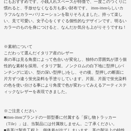
にもおすすめです。小銭入れスペースが特徴で、一度このつくりに
慣れると、手放せなくなる方も多い財布です。 itten-ittenらしいカ
ラフルなカラーバリエーションを取りそろえました。持って楽し
い、見て可愛い。女子心をくすぐる個性的なデザインです。明るい
カラーのものを身につけると、なんだか気分も上がりそうですね！
※素材について
こだわって選んだイタリア産のレザー
表の革は見る角度によって色合いが変化し、独特の雰囲気が漂う個
性的な素材を採用。イタリア製。ノンクロムの白下地に型押し(パ
ンチングに近い、型の深い型押し)をし、その後、型押しの断面に
片方ずつ違う蛍光染料を手塗りしています。片面、片面で蛍光染料
の色を使い分ける事により角度で色が変わってみえるアーティステ
ィックなレザーを表現できました。
※ご注意ください
■itten-ittenブランドの一部型番に付属する「探し物トラッカー
（Tile）」は、当製品には付属致しません。ご了承ください。
■表革は製造工程上、個体差が出てしまいます。革の製法上の特性