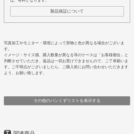
は、有料となります。
製品保証について
写真加工やモニター・環境によって実物と色が異なる場合がございま
す。
イメージ・サイズ感、購入数量が異なる等のケースは「お客様都合」と
判断させていただき、返品は一切お受けできませんので、ご了承願いま
す。ご不明点がございましたら、ご購入前にお問い合わせいただきます
よう、お願い致します。
その他のパンくずリストを表示する
HOME
HOME
HOME
HOME
HOME
HOME
HOME
財布・小物
財布・小物
財布・小物
財布・小物
財布・小物
メーカー
ブランド
コニー株式会社
itten itten
アイテム
ブランド
豊岡財布
豊岡財布
豊岡財布
長財布
itten itten
アイテム
メーカー
ブランド・シリーズ
長財布
コニー（株）
itten itten
itten-itten MANIERAフラップウォレットL
itten-itten MANIERAフラップウォレットL
itten-itten MANIERAフラップウォレットL
itten-itten MANIERAフラップウォレットL
itten-itten MANIERAフラップウォレットL
itten-itten MANIERAフラップウォレットL
itten-itten MANIERAフラップウォレットL