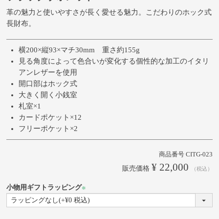
革の魅力と使いやすさが長く愛せる魅力。こだわりのホック式
長財布。
横200×縦93×マチ30mm 重さ約155g
見る角度によって色合いが変化する個性的な加工のイタリ
アンレザーを使用
開口部はホック式
大きく開く小銭室
札室×1
カードポケット×12
フリーポケット×2
商品番号
CITG-023
¥
22,000
販売価格
税込
小物用ギフトラッピング
(必
須)