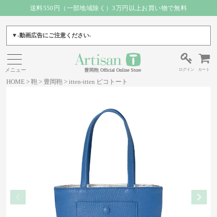
送料550円（一部地域除く）3万円以上お買い物で無料
▼-動画広告にご注意ください-
ログイン
カート
豊岡鞄 Official Online Store
HOME
鞄
豊岡鞄
itten-itten ピコトート