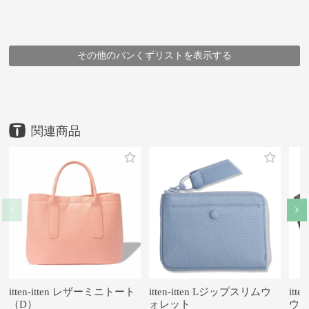
その他のパンくずリストを表示する
HOME
HOME
HOME
HOME
HOME
HOME
HOME
HOME
HOME
鞄
鞄
鞄
鞄
鞄
ブランド
鞄
鞄
メーカー
アイテム
ブランド
豊岡鞄
豊岡鞄
豊岡鞄
アイテム
豊岡鞄
itten itten
コニー株式会社
アイテム
メーカー
ブランド・シリーズ
アイテム
トートバッグ
itten itten
ハンドバッグ
itten-itten ピコトート
トートバッグ
コニー（株）
ハンドバッグ
itten-itten ピコトート
itten-itten ピコトート
itten-itten ピコトート
itten-itten ピコトート
itten itten
itten-itten ピコトート
itten-itten ピコトート
itten-itten ピコトート
itten-itten ピコトート
itten-itten レザーミニトート
itten-itten Lジップスリムウ
itt
（D）
ォレット
ウ