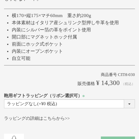
横170×縦175×マチ60mm 重さ約200g
本体素材はイタリア産シュリンク型押し牛革を使用
内装にシルバー箔の革をポイント使用
開口部にマグネットホック付属
前面にホック式ポケット
内装にオープンポケット
自立可能
商品番号
CITH-030
¥
14,300
販売価格
税込
鞄用ギフトラッピング（リボン選択可）
(必
須)
ラッピングの詳細はこちらから>>