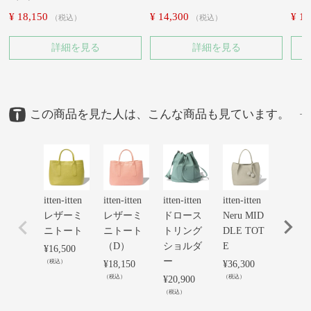
¥
18,150
¥
14,300
¥
14
税込
税込
詳細を見る
詳細を見る
この商品を見た人は、こんな商品も見ています。
itten-itten
itten-itten
itten-itten
itten-itten
itten-it
レザーミ
レザーミ
ドロース
Neru MID
ドロ
ニトート
ニトート
トリング
DLE TOT
トリ
（D）
ショルダ
E
トー
¥
16,500
ー
（税込）
¥
18,150
¥
36,300
¥
30,80
（税込）
（税込）
（税込）
¥
20,900
（税込）