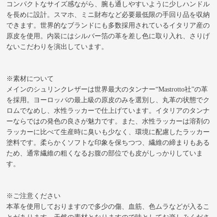
コンパクトなサイズ感ながら、腕も通しやすいように少しハンドル
を長めに設計。スマホ、ミニ財布など必要最低限の手回り品を収納
できます。世界的なブランドにも多数採用されているイタリア産の
原皮を使用。内装にはシルバー箔の革を差し色に取り入れ、さりげ
ないこだわりを演出しています。
※素材について
メインのシュリンクレザーは世界最大のタンナー“Mastrotto社”の革
を採用。ヨーロッパの最上級の原皮のみを選別し、丸革の状態でク
ロムでなめし、水性ラッカーで仕上げています。イタリアのタンナ
ーならではの発色の良さが魅力です。また、水性ラッカーは溶剤の
ラッカーに比べて生産時に臭いも少なく、環境に配慮したラッカー
塗料です。柔らかくソフトな印象を保ちつつ、繊維の締まりもある
ため、通常繊維の粗くなるお腹の部位でも皮がしっかりしていま
す。
※ご注意ください
本革を使用しておりますので多少の傷、血筋、色ムラなどが入るこ