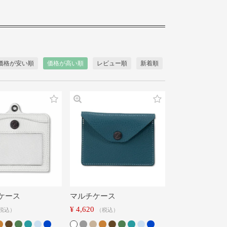
価格が安い順
価格が高い順
レビュー順
新着順
ドケース
マルチケース
¥
4,620
税込
税込