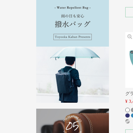
グ
¥
3