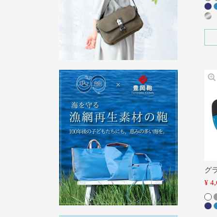
グ
¥
4