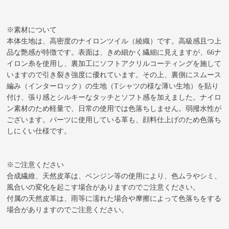
※素材について
本体生地は、高密度のナイロンツイル（綾織）です。高級感且つ上
品な艶感が特徴です。表面は、きめ細かく繊細に見えますが、66ナ
イロン糸を使用し、裏加工にソフトアクリルコーティングを施して
いますので引き裂き強度に優れています。その上、裏側にスムース
編み（インターロック）の生地（Tシャツの様な薄い生地）を貼り
付け、張り感とシルキーなタッチとソフト感を加えました。ナイロ
ン素材のため軽量で、日常の使用では色落ちしません。弱撥水性が
ございます。パーツに使用している革も、顔料仕上げのため色落ち
しにくい仕様です。
※ご注意ください
合成繊維、天然皮革は、ベンジン等の使用により、色ムラやシミ、
風合いの変化を起こす場合がありますのでご注意ください。
付属の天然皮革は、雨等に濡れた場合や摩擦によって色落ちをする
場合がありますのでご注意ください。