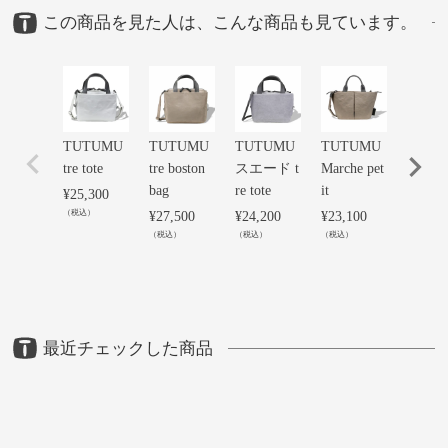
この商品を見た人は、こんな商品も見ています。
TUTUMU
TUTUMU
TUTUMU
TUTUMU
TUTU
tre tote
tre boston
スエード t
Marche pet
スエ
bag
re tote
it
Marche
¥
25,300
it
（税込）
¥
27,500
¥
24,200
¥
23,100
（税込）
（税込）
（税込）
¥
24,20
（税込）
最近チェックした商品