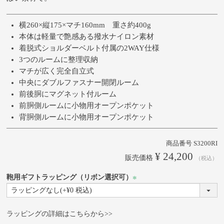
横260×縦175×マチ160mm 重さ約400g
本体は軽量で艶感ある撥水ナイロン素材
着脱式ショルダーベルト付属の2WAY仕様
3つのルームに整理収納
マチが広く完全自立式
中央にダブルファスナー開閉ルーム
前後胴にマグネット付ルーム
前胴側ルームに小物用オープンポケット
背胴側ルームに小物用オープンポケット
商品番号
S3200RI
¥
24,200
販売価格
税込
鞄用ギフトラッピング（リボン選択可）
(必
須)
ラッピングの詳細はこちらから>>