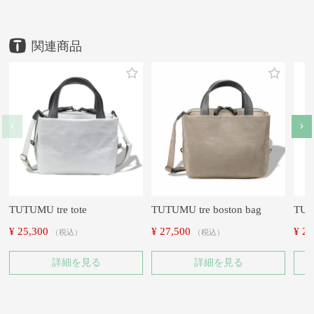
HOME
HOME
HOME
HOME
HOME
HOME
HOME
HOME
HOME
鞄
鞄
鞄
鞄
鞄
鞄
鞄
ブランド
メーカー
アイテム
アイテム
ブランド
豊岡鞄
豊岡鞄
豊岡鞄
豊岡鞄
TUTUMU
（株）木和田正昭商店
アイテム
アイテム
メーカー
ブランド・シリーズ
トートバッグ
ショルダーバッグ
TUTUMU
TUTUMU tre tote Rich
トートバッグ
ショルダーバッグ
（株）木和田正昭商店
TUTUMU tre tote Rich
TUTUMU tre tote Rich
TUTUMU tre tote Rich
TUTUMU
TUTUMU tre tote Rich
TUTUMU tre tote Rich
TUTUMU tre tote Rich
TUTUMU tre tote Rich
TUTUMU tre tote Rich
TUTUMU tre tote
TUTUMU tre boston bag
TUT
¥
25,300
¥
27,500
¥
27
税込
税込
詳細を見る
詳細を見る