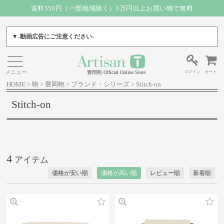
送料550円（一部地域除く）3万円以上お買い物で無料
▼-動画広告にご注意ください-
ログイン
カート
豊岡鞄 Official Online Store
HOME
鞄
豊岡鞄
ブランド・シリーズ
Stitch-on
Stitch-on
4
価格が安い順
価格が高い順
レビュー順
新着順