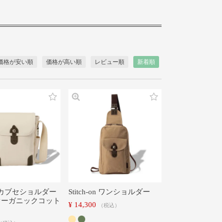
価格が安い順
価格が高い順
レビュー順
新着順
-on カブセショルダー
Stitch-on ワンショルダー
オーガニックコット
¥
14,300
税込