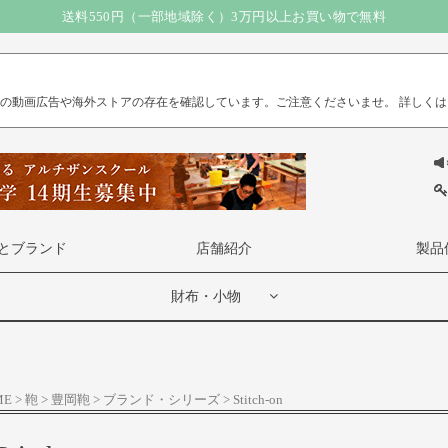
送料550円（一部地域除く）3万円以上お買い物で無料
）の動画広告や海外ストアの存在を確認しています。ご注意くださいませ。
詳しくは
とブランド
店舗紹介
製品
財布・小物
ME
鞄
豊岡鞄
ブランド・シリーズ
Stitch-on