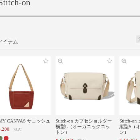
Stitch-on
MY CANVAS サコッシュ
Stitch-on カブセショルダー
Stitch
横型L（オーガニックコッ
縦型S（
3,200
税込
トン）
ン）