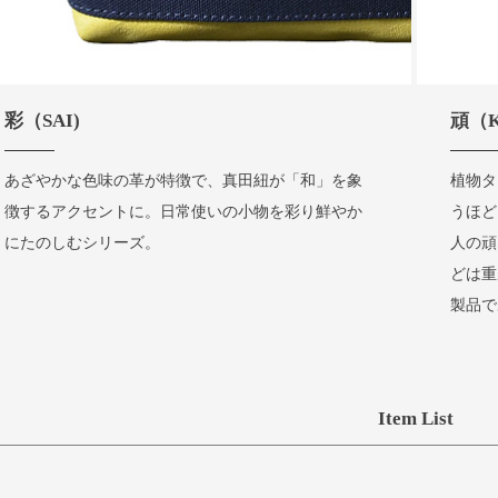
彩（SAI)
頑（K
あざやかな色味の革が特徴で、真田紐が「和」を象
植物タ
徴するアクセントに。日常使いの小物を彩り鮮やか
うほど
にたのしむシリーズ。
人の頑
どは重
製品で
Item List