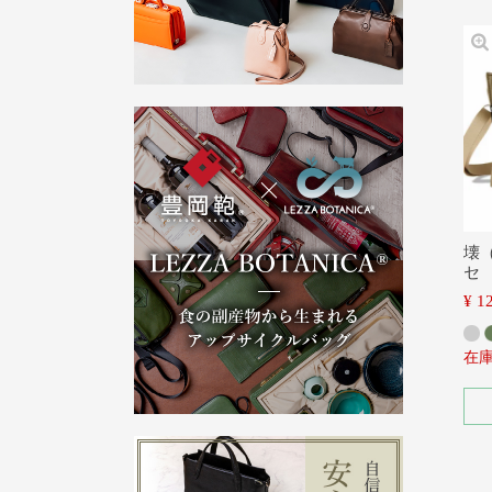
壊
セ
¥
1
在