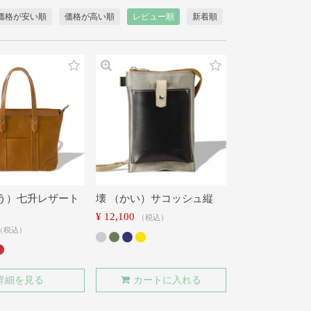
価格が安い順
価格が高い順
レビュー順
新着順
う）七升レザート
壊 （かい）サコッシュ縦
¥
12,100
税込
税込
詳細を見る
カートに入れる