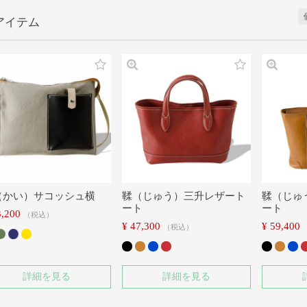
（かい）サコッシュ横
鞣（じゅう）三升レザート
鞣（じゅ
ート
ート
3,200
税込
¥
47,300
¥
59,400
税込
詳細を見る
詳細を見る