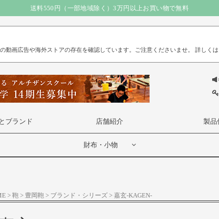
送料550円（一部地域除く）3万円以上お買い物で無料
）の動画広告や海外ストアの存在を確認しています。ご注意くださいませ。
詳しくは
とブランド
店舗紹介
製品
財布・小物
ME
鞄
豊岡鞄
ブランド・シリーズ
嘉玄-KAGEN-