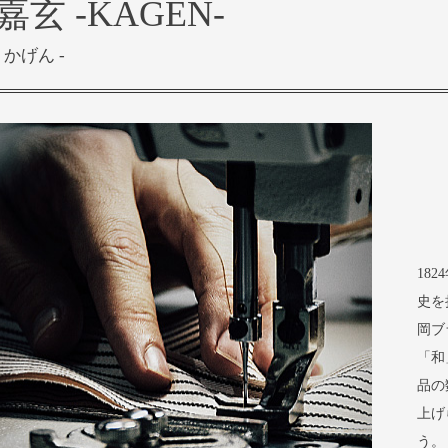
嘉玄 -KAGEN-
- かげん -
18
史を
岡ブ
「和
品の
上げ
う。