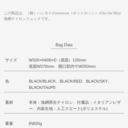
この商品は、（株）ハシモトのottorossi（オットロッシ）のfor the Blue
漁網ナイロンリュックです。
Bag Data
サイズ
W320×H400×D（底面）120mm
底面W270mm 開口部内寸W250mm
色
BLACK/BLACK、BLACK/RED、BLACK/SKY、
BLACK/TAUPE
素材
本体：漁網再生ナイロン、付属品：イタリアンレザ
ー、内装生地：人工スエード(ポリエステル)
重量
約820g