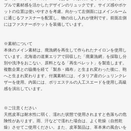
プルで素材感を活かしたデザインのリュックです。サイズ感やポケ
ットの位置は使いやすさを考慮。向かって左側面にはメインルーム
に通じるファスナーを配置し、物の出し入れが便利です。前面左側
にはファスナーポケットを装備しています。
※素材について
本体のメイン素材は、廃漁網を再生して作られたナイロンを使用し
ています。北海道の道東エリアで回収した「廃棄漁網」を採取し分
別や洗浄をおこない、原料となる「再生ペレット」を製造します。
複数企業との協働を経て「製糸・織布」と生まれ変わった後に、鞄
へと生まれ変わります。付属素材には、イタリア産のシュリンクレ
ザーを使用。内装には、ポリエステルの人工スエードを使用し高級
感を演出しています。
※ご注意ください
天然皮革は耐水性に弱く、濡れた状態で使用されますと色落ちの危
険性があります。雨、汗などで濡れた場合は、よく乾燥（自然乾
燥）させてご使用ください。また、皮革製品は、革本来の風合いを