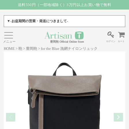
送料550円（一部地域除く）3万円以上お買い物で無料
▼-お盆期間の営業・発送につきまして-
ログイン
カート
豊岡鞄 Official Online Store
HOME
鞄
豊岡鞄
for the Blue 漁網ナイロンリュック