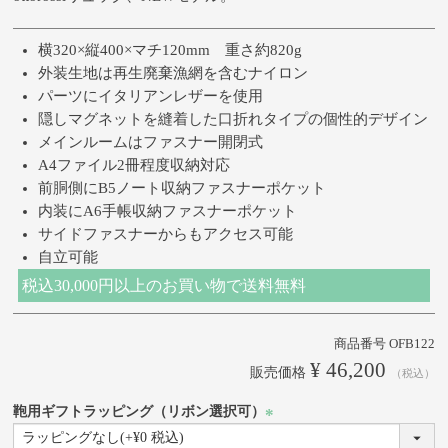
横320×縦400×マチ120mm 重さ約820g
外装生地は再生廃棄漁網を含むナイロン
パーツにイタリアンレザーを使用
隠しマグネットを縫着した口折れタイプの個性的デザイン
メインルームはファスナー開閉式
A4ファイル2冊程度収納対応
前胴側にB5ノート収納ファスナーポケット
内装にA6手帳収納ファスナーポケット
サイドファスナーからもアクセス可能
自立可能
税込30,000円以上のお買い物で送料無料
商品番号
OFB122
¥
46,200
販売価格
税込
鞄用ギフトラッピング（リボン選択可）
(必