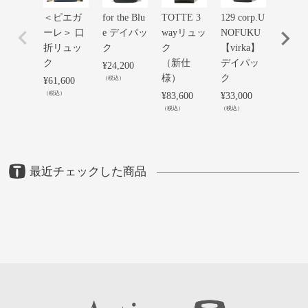
＜ピエガ
for the Blu
TOTTE 3
129 corp.U
CREE
ーレ＞ 口
e デイパッ
wayリュッ
NOFUKU
JETTE
折リュッ
ク
ク
【virka】
AYPA
ク
（新仕
デイパッ
LARG
¥
24,200
様）
ク
（税込）
¥
61,600
¥
74,80
（税込）
（税込）
¥
83,600
¥
33,000
（税込）
（税込）
最近チェックした商品