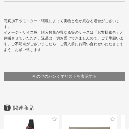
写真加工やモニター・環境によって実物と色が異なる場合がございま
す。
イメージ・サイズ感、購入数量が異なる等のケースは「お客様都合」と
判断させていただき、返品は一切お受けできませんので、ご了承願いま
す。ご不明点がございましたら、ご購入前にお問い合わせいただきます
よう、お願い致します。
その他のパンくずリストを表示する
HOME
HOME
HOME
HOME
HOME
HOME
HOME
鞄
鞄
鞄
鞄
鞄
ブランド
企画シリーズ商品
アイテム
ブランド
豊岡鞄
豊岡鞄
豊岡鞄
ottorossi
アイテム
メーカー
ブランド・シリーズ
リュック・デイパック
ottorossi
海を守る 漁網再生素材の鞄
for the Blue 漁網ナイロンリュック
リュック・デイパック
（株）ハシモト
for the Blue 漁網ナイロンリュック
ottorossi
for the Blue 漁網ナイロンリュック
for the Blue 漁網ナイロンリュック
for the Blue 漁網ナイロンリュック
for the Blue 漁網ナイロンリュック
for the Blue 漁網ナイロンリュック