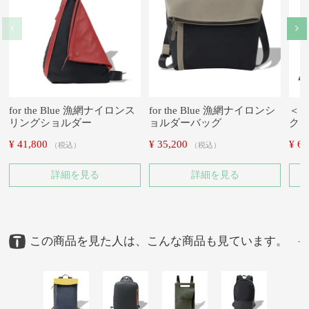
for the Blue 漁網ナイロンス
for the Blue 漁網ナイロンシ
＜ピ
リングショルダー
ョルダーバッグ
ク
¥
41,800
¥
35,200
¥
61
税込
税込
詳細を見る
詳細を見る
この商品を見た人は、こんな商品も見ています。