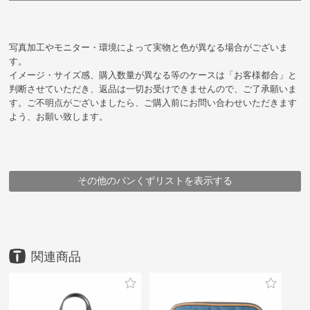
写真加工やモニター・環境によって実物と色が異なる場合がございま
す。
イメージ・サイズ感、購入数量が異なる等のケースは「お客様都合」と
判断させていただき、返品は一切お受けできませんので、ご了承願いま
す。ご不明点がございましたら、ご購入前にお問い合わせいただきます
よう、お願い致します。
その他のパンくずリストを表示する
HOME
HOME
HOME
HOME
HOME
HOME
HOME
HOME
HOME
鞄
鞄
鞄
鞄
鞄
鞄
鞄
ブランド
企画シリーズ商品
アイテム
アイテム
ブランド
豊岡鞄
豊岡鞄
豊岡鞄
豊岡鞄
ottorossi
アイテム
アイテム
メーカー
ブランド・シリーズ
ボストンバッグ
トラベルバッグ
ottorossi
海を守る 漁網再生素材の鞄
for the Blue 漁網ナイロンボストン(L)
ボストンバッグ
トラベルバッグ
（株）ハシモト
for the Blue 漁網ナイロンボストン(L)
ottorossi
for the Blue 漁網ナイロンボストン(L)
for the Blue 漁網ナイロンボストン(L)
for the Blue 漁網ナイロンボストン(L)
for the Blue 漁網ナイロンボストン(L)
for the Blue 漁網ナイロンボストン(L)
for the Blue 漁網ナイロンボストン(L)
for the Blue 漁網ナイロンボストン(L)