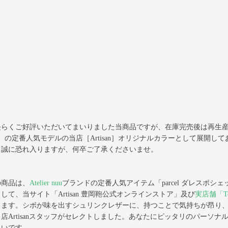
らくご好評いただいてまいりました当商品ですが、在庫完売後は再生産が難
u］の定番人気モデルの当店［Artisan］オリジナルカラーとして展開
。誠に恐れ入りますが、何卒ご了承くださいませ。
の商品は、
Atelier nuu
ブランドの定番人気アイテム「parcel ダレスポシェ
して、当サイト「Artisan 豊岡鞄公式オンラインストア」及び
実店舗「Toyo
ります。シボが味を出すシュリンクレザーに、持つことで気持ちが昂り
当店Artisanスタッフがセレクトしました。あなたにピッタリのパーソ
しいです。