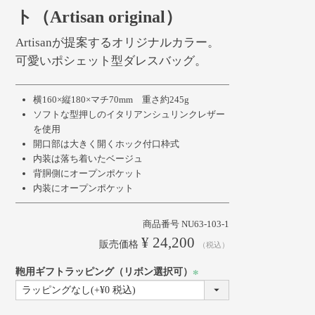
ト（Artisan original）
Artisanが提案するオリジナルカラー。
可愛いポシェット型ダレスバッグ。
横160×縦180×マチ70mm 重さ約245g
ソフトな型押しのイタリアンシュリンクレザー
を使用
開口部は大きく開くホック付口枠式
内装は落ち着いたベージュ
背胴側にオープンポケット
内装にオープンポケット
商品番号
NU63-103-1
¥
24,200
販売価格
税込
鞄用ギフトラッピング（リボン選択可）
(必
須)