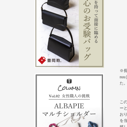
※長
nu
た
こ
ーと
お
を
嬉