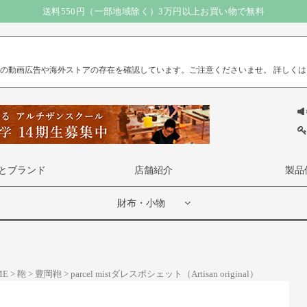
送料550円（一部地域除く）3万円以上お買い物で無料
）の動画広告や海外ストアの存在を確認しています。ご注意くださいませ。
詳しくは
とブランド
店舗紹介
製品
財布・小物
ME
鞄
豊岡鞄
parcel mistダレスポシェット（Artisan original）