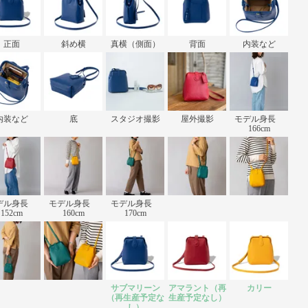
正面
斜め横
真横（側面）
背面
内装など
内装など
底
スタジオ撮影
屋外撮影
モデル身長
166cm
デル身長
モデル身長
モデル身長
152cm
160cm
170cm
サブマリーン
アマラント（再
カリー
（再生産予定な
生産予定なし）
し）