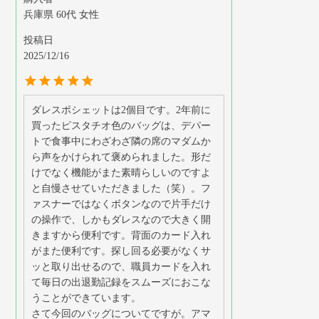
兵庫県
60代
女性
投稿日
2025/12/16
ダレスポシェットは2個目です。2年前に
買ったピスタチオ色のバッグは、デパー
トで食事中にわざわざ隣の席のマダムか
ら声をかけられて褒められました。形だ
けでなく機能がまた素晴らしいのですよ
と自慢させていただきました（笑）。フ
ァスナーではなくボタンなので片手だけ
の操作で、しかもダレスなので大きく開
きますから便利です。背面のカード入れ
がまた便利です。探し回る必要がなくサ
ッと取り出せるので、職員カードを入れ
て毎日の出退勤記録をスムーズにおこな
うことができています。

さて今回のバッグについてですが。アマ