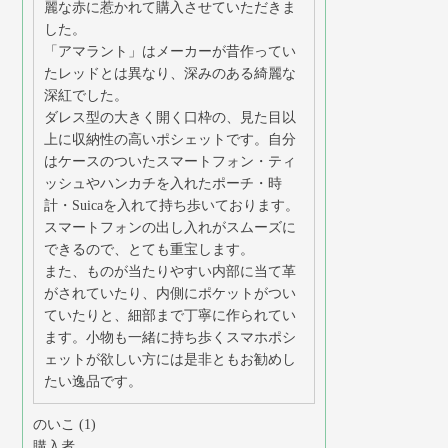
麗な赤に惹かれて購入させていただきま
した。

「アマラント」はメーカーが昔作ってい
たレッドとは異なり、深みのある綺麗な
深紅でした。

ダレス型の大きく開く口枠の、見た目以
上に収納性の高いポシェットです。自分
はケースのついたスマートフォン・ティ
ッシュやハンカチを入れたポーチ・時
計・Suicaを入れて持ち歩いております。
スマートフォンの出し入れがスムーズに
できるので、とても重宝します。

また、ものが当たりやすい内部に当て革
がされていたり、内側にポケットがつい
ていたりと、細部まで丁寧に作られてい
ます。小物も一緒に持ち歩くスマホポシ
ェットが欲しい方には是非ともお勧めし
たい逸品です。
のいこ
1
購入者