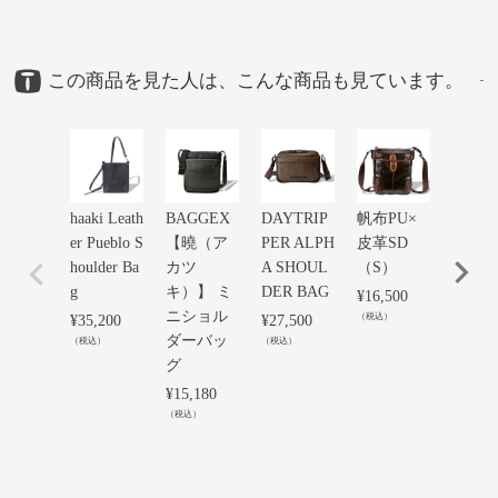
この商品を見た人は、こんな商品も見ています。
haaki Leath
BAGGEX
DAYTRIP
帆布PU×
豊岡鞄
er Pueblo S
【曉（ア
PER ALPH
皮革SD
革縦
houlder Ba
カツ
A SHOUL
（S）
セシ
g
キ）】 ミ
DER BAG
ダー
¥
16,500
ニショル
（税込）
¥
35,200
¥
27,500
¥
27,50
ダーバッ
（税込）
（税込）
（税込）
グ
¥
15,180
（税込）