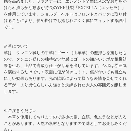
感を高めました。ファスナーは、エレメント全面に入念な磨きをか
けられ滑らかな動きが特長のYKK社製「EXCELLA（エクセラ）」
を使用しています。ショルダーベルトはフロントとバックに取り付
けることにより、斜め掛けでも捻じれにくく体にフィットする設計
です。
※革について
革は、タンニン鞣しの牛革にゴート（山羊革）の型押しを施したも
ので、タンニン鞣しの独特なツヤ感にゴートの細かいシボが相乗効
果を生み、上品で高級な仕上がり感を出しています。シボは雰囲気
を演出するだけでなく表面に傷が付きにくく、傷が付いても目立ち
にくい効果もあります。光の陰影によって様々な表情を見せてくれ
る革が、より男性らしい力強さと洗練された大人の雰囲気を醸し出
します。
※ご注意ください
・本革を使用しておりますので多少の傷、血筋、色ムラなどが入る
ことがあります。天然の素材となりますので味としてお楽しみくだ
さい。