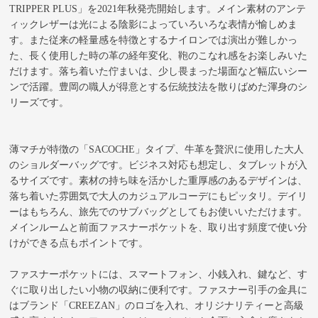
TRIPPER PLUS」を2021年秋発売開始します。メイン素材のアンテ
ィックレザーは光による陰影によっていろいろな表情が愉しめま
す。また従来の軽量感を特徴とするナイロンでは演出が難しかっ
た、長く使用した時の革の経年変化、鞄のこなれ感をお楽しみいた
だけます。落ち着いた佇まいは、少し畏まった場面など幅広いシー
ンで活躍。豊岡の職人が得意とする伝統技法を散りばめた渾身のシ
リーズです。
薄マチが特徴の「SACOCHE」タイプ、牛革を贅沢に使用した大人
のショルダーバッグです。ビジネス対応も想定し、タブレットが入
るサイズです。素材の持ち味を活かした重厚感のあるデザインは、
落ち着いた雰囲気で大人のカジュアルコーデにもピッタリ。デイリ
ーはもちろん、旅先でのサブバッグとしてもお使いいただけます。
メインルームと前面ファスナーポケットを、取り出す頻度で使い分
けができる点もポイントです。
ファスナーポケットには、スマートフォン、小銭入れ、鍵など、す
ぐに取り出したい小物の収納に便利です。ファスナー引手の金具に
はブランド「CREEZAN」のロゴを入れ、オリジナリティーと高級