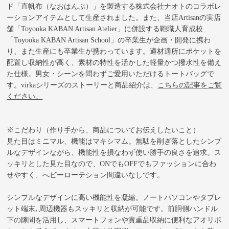
ド「直帆布（なおはんぷ）」を製造する株式会社ナオトのコラボレ
ーションアイテムとして生産されました。また、当店Artisanの実店
舗
「Toyooka KABAN Artisan Atelier」
に併設する鞄職人育成校
「Toyooka KABAN Artisan School」
の卒業生が企画・開発に携わ
り、また生産にも卒業生が携わっています。適材適所にポケットを
配置し収納性が高く、素材の特性を活かした軽量かつ撥水性を備え
た仕様。男女・シーンを問わずご愛用いただけるトートバッグで
す。virkaシリーズのストーリーと商品紹介は、
こちらの記事をご覧
ください。
※こだわり（作り手から、商品についてお伝えしたいこと）
見た目はミニマル、機能はマキシマム。無駄を削ぎ落としたシンプ
ルなデザインながら、機能性を損なわず使い勝手の良さを追求。ス
ッキリとした見た目なので、ONでもOFFでもファッションに合わ
せやすく、へビーローテション間違いなしです。
シンプルなデザインに高い機能性を凝縮。ノートパソコンやタブレ
ット端末､周辺機器もスッキリと収納が可能です。前胴側ハンドル
下の隙間を活用し、スマートフォンや貴重品収納に便利なアオリポ