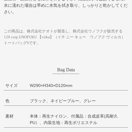
水に濡れた場合は早めに水気を拭き取り、しっかりと乾かしてくだ
さい。
この商品は、株式会社ナオトが製造し、株式会社ウノフクが販売する
129 corp.UNOFUKU 【virka】（イチ ニー キュー ウノフク ヴィルカ）
トートバッグSです。
Bag Data
サイズ
W290×H340×D120mm
色
ブラック、ネイビーブルー、グレー
素材
本体：再生ナイロン、付属品：合成皮革(高耐久
PU）、内装生地：再生ポリエステル