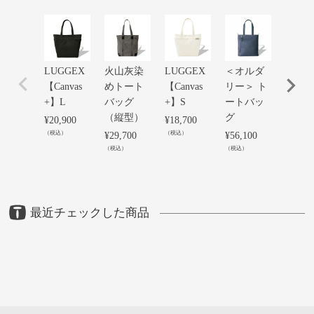
LUGGEX
火山灰染
LUGGEX
＜オルダ
火山
【Canvas
めトート
【Canvas
リー＞ ト
めA4
+】L
バッグ
+】S
ートバッ
ズト
（縦型）
グ
バッ
¥
20,900
¥
18,700
（税込）
（税込）
¥
29,700
¥
56,100
¥
26,40
（税込）
（税込）
（税込）
最近チェックした商品