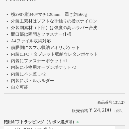
横290×縦340×マチ120mm 重さ約560g
外装主素材はソフトな手触りの撥水ナイロン
外装副素材（下部）は強度の高いラバー合皮
開口部は両開きファスナー仕様
A4ファイル収納対応
前胴側にスマホ収納アオリポケット
内装にPC・タブレット収納ウレタンポケット
内装にファスナーポケット×1
内装に小物用オープンポケット×2
内装にペン差し×2
内装にボトルホルダー
自立可能
商品番号
131127
¥
24,200
販売価格
税込
鞄用ギフトラッピング（リボン選択可）