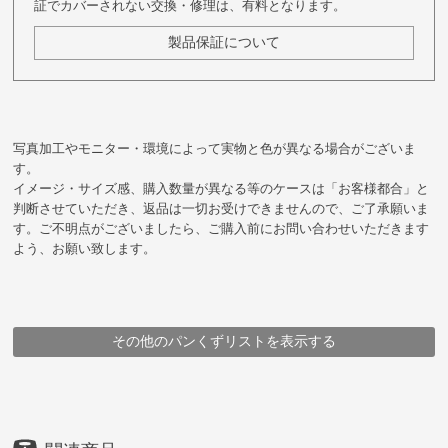
証でカバーされない交換・修理は、有料となります。
製品保証について
写真加工やモニター・環境によって実物と色が異なる場合がございま
す。
イメージ・サイズ感、購入数量が異なる等のケースは「お客様都合」と
判断させていただき、返品は一切お受けできませんので、ご了承願いま
す。ご不明点がございましたら、ご購入前にお問い合わせいただきます
よう、お願い致します。
その他のパンくずリストを表示する
HOME
HOME
HOME
HOME
HOME
HOME
鞄
鞄
鞄
鞄
鞄
撥水アイテム
アイテム
豊岡鞄
豊岡鞄
アイテム
豊岡鞄
アイテム
メーカー
アイテム
トートバッグ
ビジネスバッグ
129 corp.UNOFUKU 【virka】 トートバッグS
トートバッグ
株式会社ナオト
ビジネスバッグ
129 corp.UNOFUKU 【virka】 トートバッグS
129 corp.UNOFUKU 【virka】 トートバッグS
129 corp.UNOFUKU 【virka】 トートバッグS
129 corp.UNOFUKU 【virka】 トートバッグS
129 corp.UNOFUKU 【virka】 トートバッグS