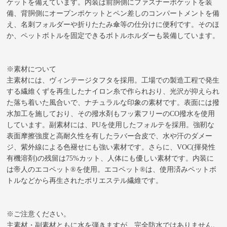
ケットを備えています。内装は前胴側にファスナーポケットを装
備、背胴側にオープンポケットとペン差しのコンパートメントを備
え、名刺フォルダーや折りたたみ傘等の仕分けに便利です。そのほ
か、ペットボトルを固定できるボトルホルダーも装備しています。
※素材について
主素材には、ヴィンテージタフタを採用。工場での製造工程で発生
する繊維くずを再生したナイロン糸で作られおり、光沢が抑えられ
た落ち着いた風合いで、ナチュラルな印象の素材です。表面には撥
水加工を施しており、その撥水剤もフッ素フリーのCO撥水を使用
しています。副素材には、PUを使用したフォルテを採用。強靭な
表面摩擦強度と高耐久性を有したラバー合皮で、水や汗のダメー
ジ、紫外線による色褪せにも強い素材です。さらに、VOC(揮発性
有機溶剤)の残留は75%カット、人体にも優しい素材です。内装に
は帝人のエコペット®を使用。エコペット®は、使用済みペットボ
トルなどから再生されたポリエステル繊維です。
※ご注意ください。
主素材・副素材ともに水を弾きますが、完全防水ではありません。