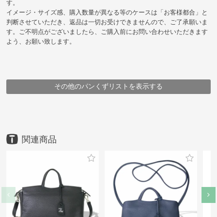
す。
イメージ・サイズ感、購入数量が異なる等のケースは「お客様都合」と
判断させていただき、返品は一切お受けできませんので、ご了承願いま
す。ご不明点がございましたら、ご購入前にお問い合わせいただきます
よう、お願い致します。
その他のパンくずリストを表示する
HOME
HOME
HOME
HOME
HOME
HOME
HOME
HOME
鞄
鞄
鞄
鞄
鞄
鞄
鞄
ブランド
アイテム
アイテム
ブランド
豊岡鞄
豊岡鞄
豊岡鞄
豊岡鞄
ottorossi
アイテム
アイテム
メーカー
ブランド・シリーズ
トートバッグ
ショルダーバッグ
ottorossi
＜ミーテ＞ 2WAYトートバッグ
トートバッグ
ショルダーバッグ
（株）ハシモト
＜ミーテ＞ 2WAYトートバッグ
＜ミーテ＞ 2WAYトートバッグ
ottorossi
＜ミーテ＞ 2WAYトートバッグ
＜ミーテ＞ 2WAYトートバッグ
＜ミーテ＞ 2WAYトートバッグ
＜ミーテ＞ 2WAYトートバッグ
＜ミーテ＞ 2WAYトートバッグ