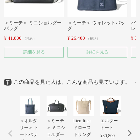
＜ミーテ＞ ミニショルダー
＜ミーテ＞ ウォレットバッ
バイ
バッグ
グ
レ
¥
41,800
¥
26,400
¥
59
税込
税込
詳細を見る
詳細を見る
この商品を見た人は、こんな商品も見ています。
＜オルダ
＜ミーテ
itten-itten
エルダー
バイ
リー＞ ト
＞ ミニシ
ドロース
トート
ーバ
ートバッ
ョルダー
トリング
トバッ
¥
30,800