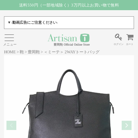
送料550円（一部地域除く）3万円以上お買い物で無料
▼-動画広告にご注意ください-
ログイン
カート
豊岡鞄 Official Online Store
HOME
鞄
豊岡鞄
＜ミーテ＞ 2WAYトートバッグ