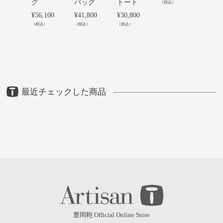
グ
バッグ
トート
レザ
（税込）
ンシ
¥
56,100
¥
41,800
¥
30,800
ダー
（税込）
（税込）
（税込）
¥
59,40
（税込）
最近チェックした商品
豊岡鞄 Official Online Store