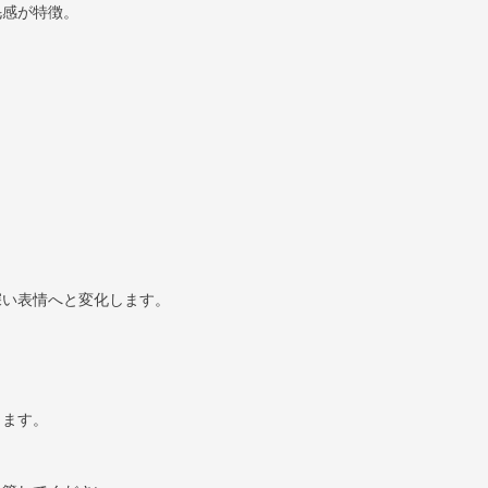
毛感が特徴。
深い表情へと変化します。
ります。