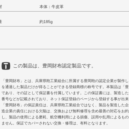
材
本体：牛皮革
量
約185g
この製品は、豊岡財布認定製品です。
「豊岡財布」とは、兵庫県鞄工業組合に所属する豊岡鞄の認定企業が製作し
を通過した製品だけが得ることができる登録商標の称号です。本製品は「豊
であり、その証として保証書を付属しています。この保証書には、製造した
番号などが記載されており、ネット保証登録のページから登録する事が出来
「豊岡財布」の保証責任は、兵庫県鞄工業組合ではなく、製品を製造した企
造企業の責任における欠陥は、交換および無料修理を含め最善の対応をお約
し、製品の使用による磨耗、航空機利用による損傷、誤用や乱用によるもの
ません。保証でカバーされない交換・修理は、有料となります。