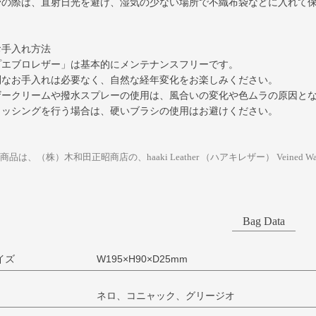
管の際は、直射日光を避け、湿気の少ない場所で不織布袋などに入れて
お手入れ方法
プエブロレザー」は基本的にメンテナンスフリーです。
別なお手入れは必要なく、自然な経年変化をお楽しみください。
ザークリームや撥水スプレーの使用は、風合いの変化や色ムラの原因と
ラッシングを行う場合は、硬いブラシの使用はお避けください。
商品は、（株）木和田正昭商店の、haaki Leather （ハアキレザー） Veined Wave 
Bag Data
イズ
W195×H90×D25mm
ネロ、コニャック、グリージオ