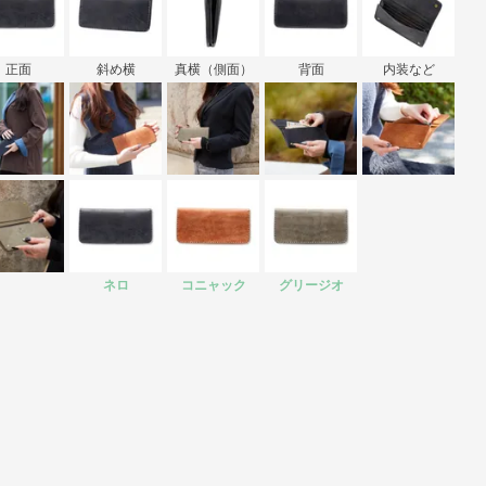
正面
斜め横
真横（側面）
背面
内装など
ネロ
コニャック
グリージオ