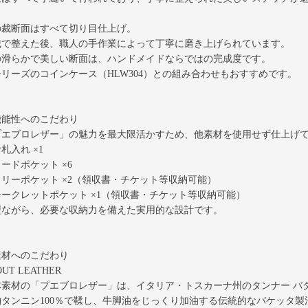
の裁断面はすべて切り目仕上げ。
械で整えた後、職人の手作業によって丁寧に磨き上げられています。
の滑らかで美しい断面は、ハンドメイドならではの完成度です。
シリーズのコインケース（HLW304）との組み合わせもおすすめです。
機能性へのこだわり
プエブロレザー」の魅力を最大限活かすため、他素材を使用せず仕上げ
札入れ ×1
ードポケット ×6
フリーポケット ×2（領収書・チケット等収納可能）
シークレットポケット ×1（領収書・チケット等収納可能）
型ながら、必要な収納力を備えた実用的な設計です。
素材へのこだわり
OUT LEATHER
体素材の「プエブロレザー」は、イタリア・トスカーナ州のタンナー バ
物タンニン100％で鞣し、牛脚油をじっくり加油する伝統的なバケッタ製