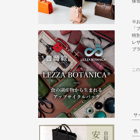
保
※
「
特
レ
ブ
この
サ
色