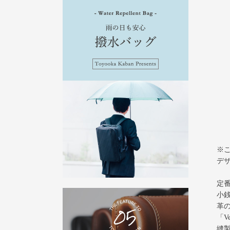
※
デザ
定番
小
革
「V
縫