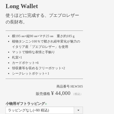
Long Wallet
使うほどに完成する、プエブロレザー
の長財布。
横195 ㎜×縦90 ㎜×マチ25 ㎜ 重さ約185 g
植物タンニン100％で鞣され経年変化が魅力の
イタリア産「プエブロレザー」を使用
マットで独特な表情と手触り
札室×1
カードポケット×6
領収書等を収めるフリーポケット×2
シークレットポケット× 1
商品番号
HLW305
¥
44,000
販売価格
税込
小物用ギフトラッピング
(必