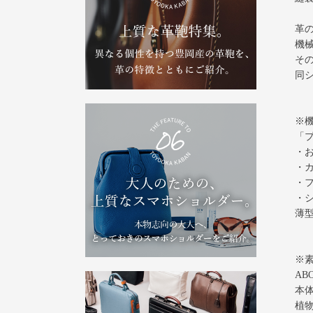
革
機
そ
同
※
「
・お
・カ
・
・
薄
※
AB
本
植