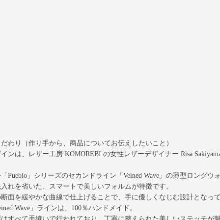
こだわり（作り手から、商品についてお伝えしたいこと）
インは、レザー工房 KOMOREBI の女性レザーデザイナー Risa Sakiy
「Pueblo」シリーズのセカンドライン「Veined Wave」の薄型ロング
銭入れを省いた、スマートで美しいフォルムが特徴です。
の断面を緩やかな曲線で仕上げることで、手に優しくなじむ設計となっ
eined Wave」ラインは、100％ハンドメイド。
製はすべて手縫いで行われており、丁寧に整えられた美しいステッチが