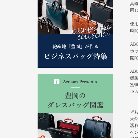
真
同
使
時
ABO
ホ
開
AB
縫
蜜
※
※
天
濡
ベ