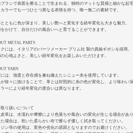
鍮ブラシで表面を擦ることで生まれる、独特のマットな質感と細かな起
じカラーでも一つひとつ異なる表情を持つ、唯一無二の素材です。
用とともに色が深まり、美しい艶へと変化する経年変化も大きな魅力。
間をかけて、自分だけの風合いへと育てることができます。
UT METAL PARTS
ックには、イタリアのパーツメーカー プリム社 製の真鍮ギボシを採用。
閉の心地よさと、美しい経年変化をお楽しみいただけます。
OUT YARN
製には、強度と存在感を兼ね備えたシニュー糸を使用しています。
蝋が徐々に抜けることで、革とは対照的に糸の色が変化し、より味わい
カラーにより経年変化の度合いは異なります。
お取り扱いについて
然皮革は、水濡れや摩擦により色落ちや風合いの変化が生じる場合があ
れた場合は、乾いた柔らかい布で擦らず優しく拭き取ってください。
ンジン等の使用は、変色や劣化の原因となりますのでお避けください。