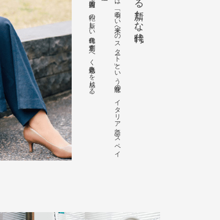
老舗企業も多く存在する鞄の街・豊岡で、鞄の新しい時代を創造すべく意気込みを感じる。
A
L
B
A
P
I
E
と
は
、
「明る
い
未来へ
の
ス
タ
ート
」と
い
う
意味の
、
イ
タ
リ
ア
語と
ス
ペ
イ
ン
語か
ら
の