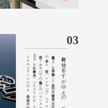
03
。
骨組み
で
あ
る
パ
ーツ
の
寸法・形状・色な
ど
の
バ
ラ
ン
ス
が
崩れ
れ
ば
、
美し
い
鞄は
成立し
な
い
。
豊岡は
O
E
M
を
中心に
鞄出荷量が
国内ト
ッ
プ
ク
ラ
ス
だ
が
、
そ
の
国産バ
ッ
グ
を
陰で
支え
る
企業が
作る
オ
リ
ジ
ナ
ル
ブ
ラ
ン
ド
だ
か
ら
、
製品の
構造は
理に
叶い
個性が
活き
て
い
る
。
株式会社足立は
1
9
4
2
年、
豊岡で
鞄材料卸と
し
て
創業。
鞄の
街で
製造企業の
需要に
応え
続け
て
き
た
。
カ
ン
や
ホ
ッ
ク
な
ど
の
金具か
ら
、
錠前や
ハ
ン
ド
ル
パ
ーツ
、
フ
ァ
ス
ナ
ーま
で
取り
扱う
材料を知り尽くすがゆえの、ベストな選択。