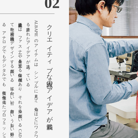
02
株式会社足立に
は
、
フ
ァ
ス
ナ
ーや
金具を
加工す
る
特殊な
機械が
あ
り
、
そ
れ
を
操る
職人が
い
る
。
C
A
D
を
駆使し
て
鞄を
精密で
機能的に
デ
ザ
イ
ン
す
る
職人が
い
る
。
革に
向か
い
合い
、
財布と
い
う
新し
い
分野に
挑む
若手職人が
い
る
。
ア
ナ
ロ
グ
で
も
デ
ジ
タ
ル
で
も
、
技術と
個性を
備え
た
プ
ロ
フ
ェ
ッ
シ
ョ
ナ
ル
の
活躍で
、
ブ
ラ
ン
ド
が
躍進し
て
い
る
。
A
L
B
A
P
I
E
の
ア
イ
テ
ム
は
、
シ
ン
プ
ル
に
見え
て
、
知る
ほ
ど
に
ワ
ク
ワ
ク
す
る
計算さ
れ
た
ア
イ
デ
ア
が
詰ま
っ
て
い
る
クリエイティブな職人のアイデアが満載。