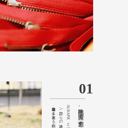
01
造語。
鞄産地、豊岡で創造する新たな時代。