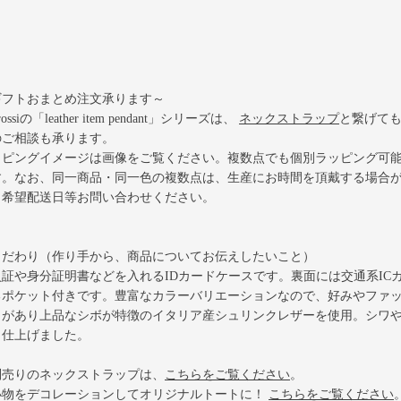
ギフトおまとめ注文承ります～
orossiの「leather item pendant」シリーズは、
ネックストラップ
と繋げて
のご相談も承ります。
ッピングイメージは画像をご覧ください。複数点でも個別ラッピング可
す。なお、同一商品・同一色の複数点は、生産にお時間を頂戴する場合
、希望配送日等お問い合わせください。
こだわり（作り手から、商品についてお伝えしたいこと）
員証や身分証明書などを入れるIDカードケースです。裏面には交通系IC
るポケット付きです。豊富なカラーバリエーションなので、好みやファ
さがあり上品なシボが特徴のイタリア産シュリンクレザーを使用。シワ
り仕上げました。
別売りのネックストラップは、
こちらをご覧ください
。
小物をデコレーションしてオリジナルトートに！
こちらをご覧ください