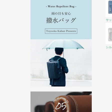
サッ
シル