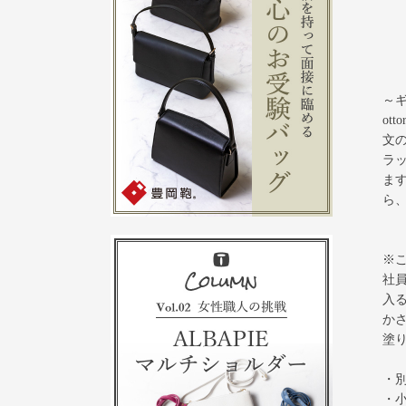
～
ott
文
ラ
ま
ら
※
社
入
か
塗
・
・