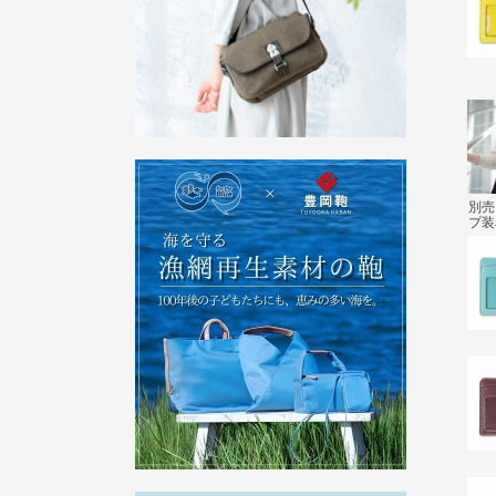
別売
プ装