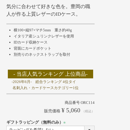
気分に合わせて好きな色を。豊岡の職
人が作る上質レザーのIDケース。
横100×縦97×マチ5mm 重さ約40g
イタリア産シュリンクレザーを使用
IDカード収納ケース
背面にカードポケット
別売りのネックストラップを取付
- 当店人気ランキング 上位商品-
-2026年6月- 総合ランキング 4位タイ
名刺入れ・カードケースカテゴリー1位
商品番号
ORC114
¥
5,060
販売価格
税込
ギフトラッピング（無料のみ）