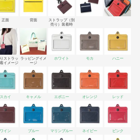
正面
背面
ストラップ（別
売り）装着時
りストラッ
ラッピングイメ
ホワイト
モカ
ハニー
着イメージ
ージ
スカイ
キャメル
エボニー
オレンジ
レッド
ワイン
ブルー
マリンブルー
ネイビー
ピンク