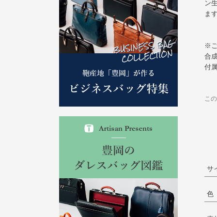
ン
ま
※
合
付
この
サ
色