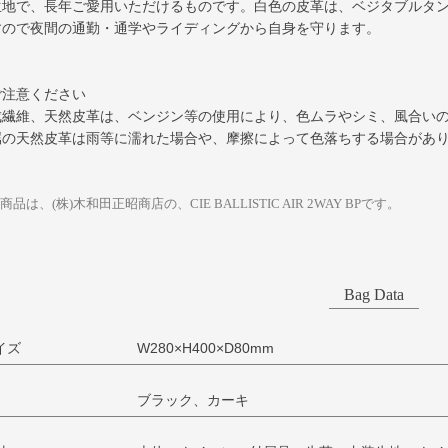
生地で、長年ご愛用いただけるものです。白色の皮革は、ベジタブルタ
すので夜間の通勤・通学やライディングから自身を守ります。
ご注意ください
成繊維、天然皮革は、ベンジン等の使用により、色ムラやシミ、風合い
属の天然皮革は雨等に濡れた場合や、摩擦によって色落ちする場合があ
商品は、(株)木和田正昭商店の、CIE BALLISTIC AIR 2WAY BPです。
Bag Data
イズ
W280×H400×D80mm
ブラック、カーキ