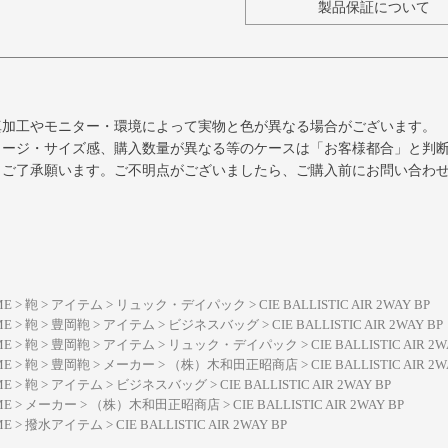
製品保証について
真加工やモニター・環境によって実物と色が異なる場合がございます。
メージ・サイズ感、購入数量が異なる等のケースは「お客様都合」と判
、ご了承願います。ご不明点がございましたら、ご購入前にお問い合わ
ME
鞄
アイテム
リュック・デイパック
CIE BALLISTIC AIR 2WAY BP
ME
鞄
豊岡鞄
アイテム
ビジネスバッグ
CIE BALLISTIC AIR 2WAY BP
ME
鞄
豊岡鞄
アイテム
リュック・デイパック
CIE BALLISTIC AIR 2W
ME
鞄
豊岡鞄
メーカー
（株）木和田正昭商店
CIE BALLISTIC AIR 2W
ME
鞄
アイテム
ビジネスバッグ
CIE BALLISTIC AIR 2WAY BP
ME
メーカー
（株）木和田正昭商店
CIE BALLISTIC AIR 2WAY BP
ME
撥水アイテム
CIE BALLISTIC AIR 2WAY BP