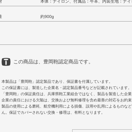
材
本体：ナイロン、付属品：牛革、内装生地：ナイ
量
約900g
この商品は、豊岡鞄認定商品です。
本製品は「豊岡鞄」認定製品であり、保証書を付属しています。
この保証書には、製造した企業名・認定製品番号などが記載されています。
「豊岡鞄」の保証責任は、兵庫県鞄工業組合ではなく、製品を製造した企業
企業の責任における欠陥は、交換および無料修理を含め最善の対応をお約束
製品の使用による磨耗、航空機利用による損傷、誤用や乱用によるものなど
ん。保証でカバーされない交換・修理は、有料となります。