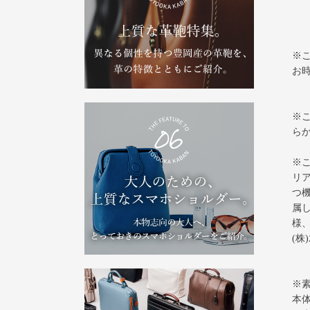
※
お
※
ら
※
リ
つ
属
様
(
※
本体