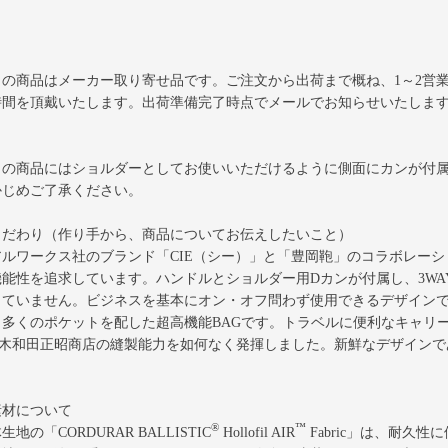
この商品はメーカー取り寄せ品です。ご注文から出荷まで概ね、1～2営
時間を頂戴いたします。出荷準備完了時点でメールでお知らせいたしま
この商品にはショルダーとしてお使いいただけるように側面にカンが付
かじめご了承ください。
こだわり（作り手から、商品についてお伝えしたいこと）
アルワークス社のブランド「CIE（シー）」と「豊岡鞄」のコラボレーシ
機能性を追求しています。ハンドルとショルダー用Dカンが付属し、3W
していません。ビジネスを基本にオン・オフ問わず使用できるデザイン
、多くのポケットを配した超高機能BAGです。トラベルに便利なキャリ
株)木和田正昭商店の縫製能力を如何なく発揮しました。新鮮なデザイン
素材について
®
™
生地の「CORDURAR BALLISTIC
Hollofil AIR
Fabric」は、耐久