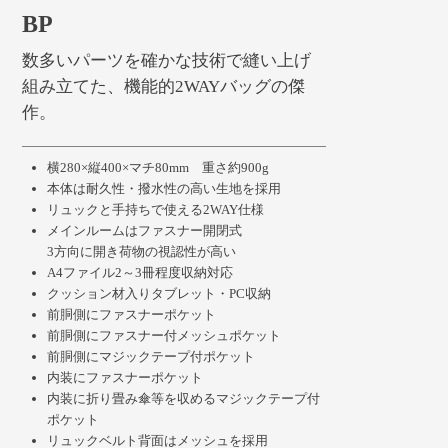
BP
数多いパーツを確かな技術で縫い上げ
組み立てた、機能的2WAYバッグの傑
作。
横280×縦400×マチ80mm 重さ約900g
本体は耐久性・撥水性の高い生地を採用
リュックと手持ちで使える2WAY仕様
メインルームはファスナー開閉式
3方向に開き荷物の視認性が高い
A4ファイル2～3冊程度収納対応
クッション材入りタブレット・PC収納
前胴側にファスナーポケット
前胴側にファスナー付メッシュポケット
前胴側にマジックテープ付ポケット
内装にファスナーポケット
内装に折り畳み傘等を収めるマジックテープ付
ポケット
リュックベルト背面はメッシュを採用