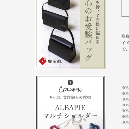
写
イ
で
HO
HO
HO
HO
HO
HO
HO