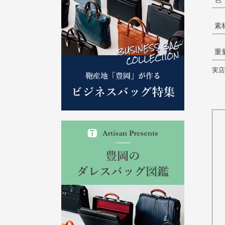
素
重
実店