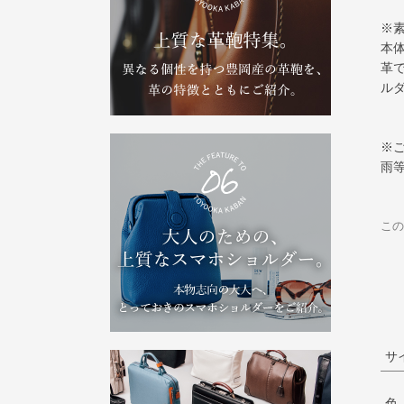
※
本
革
ル
※
雨
この
サ
色