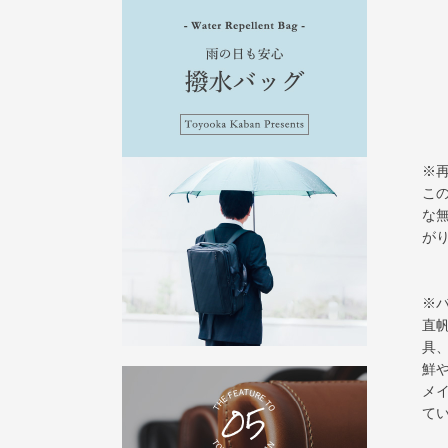
※
こ
な
がり
※
直
具
鮮
メ
て