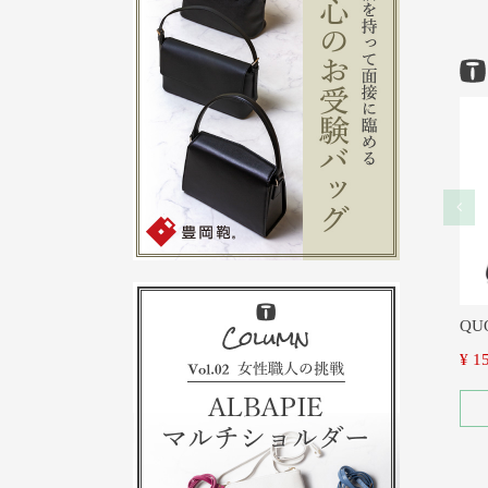
QU
¥
1