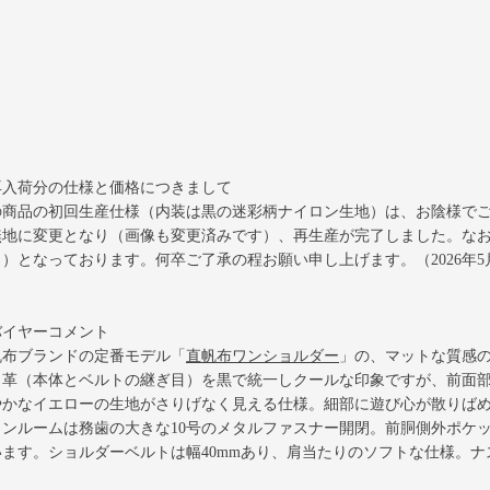
再入荷分の仕様と価格につきまして
の商品の初回生産仕様（内装は黒の迷彩柄ナイロン生地）は、お陰様で
無地に変更となり（画像も変更済みです）、再生産が完了しました。
な
）となっております。何卒ご了承の程お願い申し上げます。（2026年5
バイヤーコメント
帆布ブランドの定番モデル
「
直帆布ワンショルダー
」
の、マットな質感
、革（本体とベルトの継ぎ目）を黒で統一しクールな印象ですが、前面
やかなイエローの生地がさりげなく見える仕様。細部に遊び心が散りば
インルームは務歯の大きな10号のメタルファスナー開閉。前胴側外ポケ
います。ショルダーベルトは幅40mmあり、肩当たりのソフトな仕様。