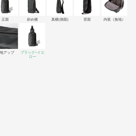
正面
斜め横
真横(側面)
背面
内装（無地）
地アップ
ブラック×イエ
ロー