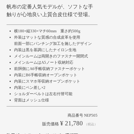
帆布の定番人気モデルが、ソフトな手
触りが心地良い上質合皮仕様で登場。
横180×縦330×マチ60mm 重さ約500g
外装はマットな質感の合成皮革を使用
前面一部にパンチング加工を施したデザイン
内装は黒を基調にしたナイロン生地
メインルームは両開きのファスナー開閉式
メインルームはA5ノート収納対応
前胴側にA6手帳収納ファスナーポケット
内装にB6手帳収納オープンポケット
内装にスマホ等収納オープンポケット
内装にペン差し×2
ショルダーベルトは左右付替可能
背面はメッシュ仕様
商品番号
NEP505
¥
21,780
販売価格
税込