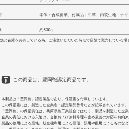
材
本体：合成皮革、付属品：牛革、内装生地：ナイ
量
約500g
舗と在庫を共有している為、ご注文いただいた時点で店舗で完売している場
この商品は、豊岡鞄認定商品です。
本製品は「豊岡鞄」認定製品であり、保証書を付属しています。
この保証書には、製造した企業名・認定製品番号などが記載されています。
「豊岡鞄」の保証責任は、兵庫県鞄工業組合ではなく、製品を製造した企業
企業の責任における欠陥は、交換および無料修理を含め最善の対応をお約束
製品の使用による磨耗、航空機利用による損傷、誤用や乱用によるものなど