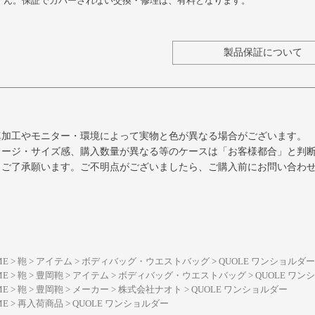
ん。保証でカバーされない交換・修理は、有料となります。
製品保証について
真加工やモニター・環境によって実物と色が異なる場合がございます。
メージ・サイズ感、購入数量が異なる等のケースは「お客様都合」と判
、ご了承願います。ご不明点がございましたら、ご購入前にお問い合わ
ME
鞄
アイテム
ボディバッグ・ウエストバッグ
QUOLE ワンショルダー
ME
鞄
豊岡鞄
アイテム
ボディバッグ・ウエストバッグ
QUOLE ワン
ME
鞄
豊岡鞄
メーカー
株式会社ナオト
QUOLE ワンショルダー
ME
再入荷商品
QUOLE ワンショルダー