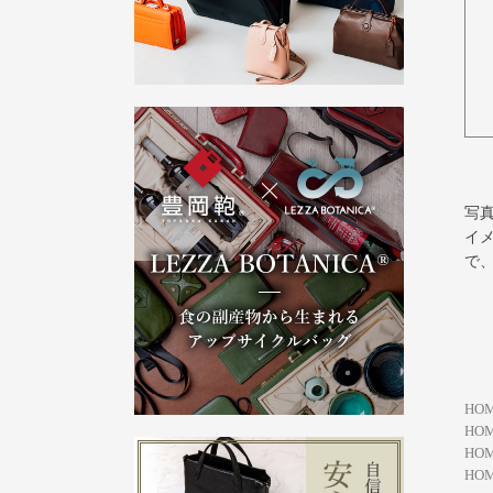
写
イ
で
HO
HO
HO
HO