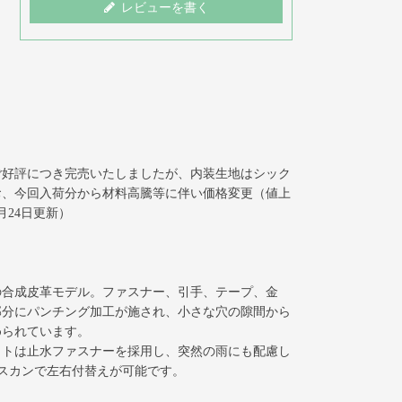
レビューを書く
ご好評につき完売いたしましたが、内装生地はシック
お、今回入荷分から材料高騰等に伴い価格変更（値上
月24日更新）
の合成皮革モデル。ファスナー、引手、テープ、金
部分にパンチング加工が施され、小さな穴の隙間から
められています。
ットは止水ファスナーを採用し、突然の雨にも配慮し
ナスカンで左右付替えが可能です。