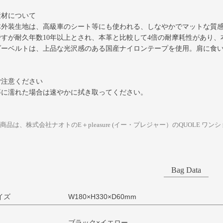
素材について
体外装生地は、高級車のシート等にも使われる、しなやかでマットな質
ですが耐久年数10年以上とされ、本革と比較して4倍の耐摩耗性があり、
ダーベルトは、上品な光沢感のある国産ナイロンテープを使用。肩に食
ご注意ください
等に濡れた場合は速やかに拭き取ってください。
商品は、株式会社ナオトのE＋pleasure (イー・プレジャー）のQUOLE ワ
Bag Data
イズ
W180×H330×D60mm
ブラック×イエロー