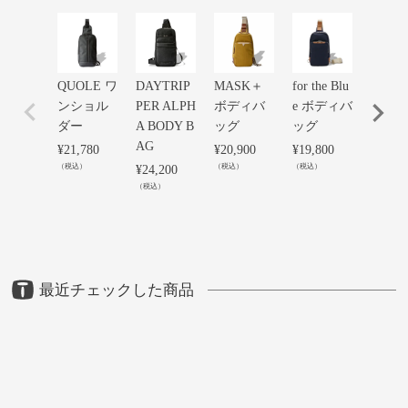
QUOLE ワ
DAYTRIP
MASK＋
for the Blu
井原
ンショル
PER ALPH
ボディバ
e ボディバ
ム 
ダー
A BODY B
ッグ
ッグ
ィバ
AG
¥
21,780
¥
20,900
¥
19,800
¥
24,20
（税込）
（税込）
（税込）
（税込）
¥
24,200
（税込）
最近チェックした商品