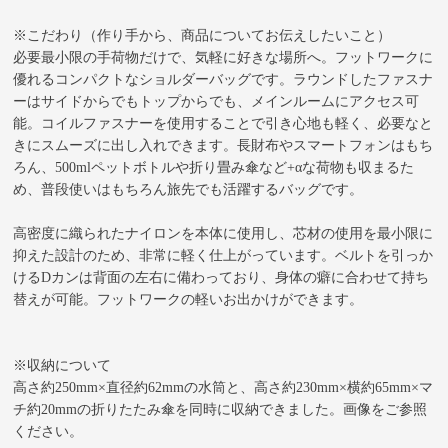
※こだわり（作り手から、商品についてお伝えしたいこと）
必要最小限の手荷物だけで、気軽に好きな場所へ。フットワークに
優れるコンパクトなショルダーバッグです。ラウンドしたファスナ
ーはサイドからでもトップからでも、メインルームにアクセス可
能。コイルファスナーを使用することで引き心地も軽く、必要なと
きにスムーズに出し入れできます。長財布やスマートフォンはもち
ろん、500mlペットボトルや折り畳み傘など+αな荷物も収まるた
め、普段使いはもちろん旅先でも活躍するバッグです。
高密度に織られたナイロンを本体に使用し、芯材の使用を最小限に
抑えた設計のため、非常に軽く仕上がっています。ベルトを引っか
けるDカンは背面の左右に備わっており、身体の癖に合わせて持ち
替えが可能。フットワークの軽いお出かけができます。
※収納について
高さ約250mm×直径約62mmの水筒と、高さ約230mm×横約65mm×マ
チ約20mmの折りたたみ傘を同時に収納できました。画像をご参照
ください。