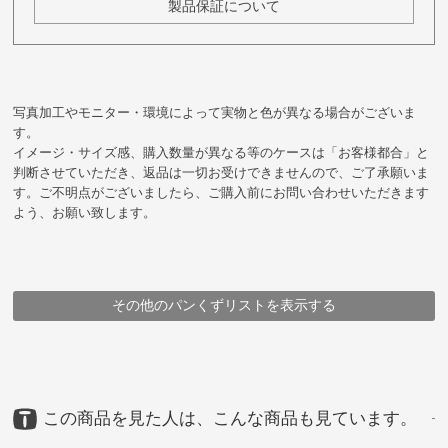
製品保証について
写真加工やモニター・環境によって実物と色が異なる場合がございま
す。
イメージ・サイズ感、購入数量が異なる等のケースは「お客様都合」と
判断させていただき、返品は一切お受けできませんので、ご了承願いま
す。ご不明点がございましたら、ご購入前にお問い合わせいただきます
よう、お願い致します。
その他のパンくずリストを表示する
HOME
HOME
HOME
HOME
HOME
HOME
鞄
鞄
鞄
鞄
鞄
メーカー
アイテム
豊岡鞄
ブランド
豊岡鞄
豊岡鞄
（株）由利 ・ (株)アートフィアー
アイテム
メーカー
ブランド・シリーズ
ARTPHERE
ボディバッグ・ウエストバッグ
ボディバッグ・ウエストバッグ
（株）由利 ・ (株)アートフィアー
Fenzy オーバルショルダーバッグ
ARTPHERE
Fenzy オーバルショルダーバッグ
Fenzy オーバルショルダーバッグ
Fenzy オーバルショルダーバッグ
Fenzy オーバルショルダーバッグ
Fenzy オーバルショルダーバッグ
この商品を見た人は、こんな商品も見ています。