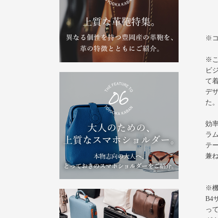
※
※
ビ
て
デ
た
効
ラ
テ
兼
※
B
っ