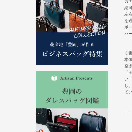
ガ
納
左
を
ポ
ハ
※
本体
空
「H
い「
し、
て
-----