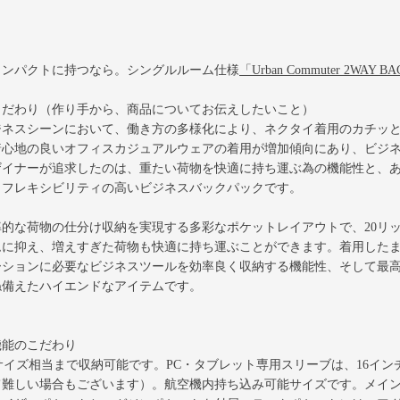
コンパクトに持つなら。シングルルーム仕様
「Urban Commuter 2WA
こだわり（作り手から、商品についてお伝えしたいこと）
ジネスシーンにおいて、働き方の多様化により、ネクタイ着用のカチッ
着心地の良いオフィスカジュアルウェアの着用が増加傾向にあり、ビジ
ザイナーが追求したのは、重たい荷物を快適に持ち運ぶ為の機能性と、
。フレキシビリティの高いビジネスバックパックです。
率的な荷物の仕分け収納を実現する多彩なポケットレイアウトで、20リッタ
ムに抑え、増えすぎた荷物も快適に持ち運ぶことができます。着用した
ーションに必要なビジネスツールを効率良く収納する機能性、そして最
ね備えたハイエンドなアイテムです。
機能のこだわり
4サイズ相当まで収納可能です。PC・タブレット専用スリーブは、16イ
て難しい場合もございます）。航空機内持ち込み可能サイズです。メイ