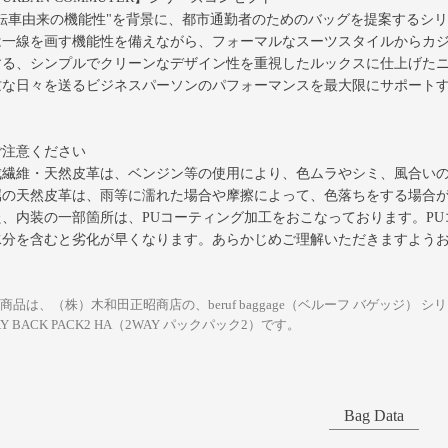
自転車由来の機能性"を背景に、都市通勤者のためのバッグを提案するシ
は一線を画す機能性を備えながら、フォーマルなスーツスタイルからカ
する、シンプルでクリーンなデザイン性を重視したルックスに仕上げた
忙な日々を送るビジネスパーソンのパフォーマンスを最大限にサポート
ご注意ください
成繊維・天然皮革は、ベンジン等の使用により、色ムラやシミ、風合い
属の天然皮革は、雨等に濡れた場合や摩擦によって、色落ちをする場合
た、内装の一部箇所は、PUコーティング加工をおこなっております。P
水分を含むと劣化が早くなります。あらかじめご理解いただきますよう
商品は、（株）木和田正昭商店の、beruf baggage（ベルーフ バゲッジ） シリー
AY BACK PACK2 HA（2WAY パックパック2）です。
Bag Data