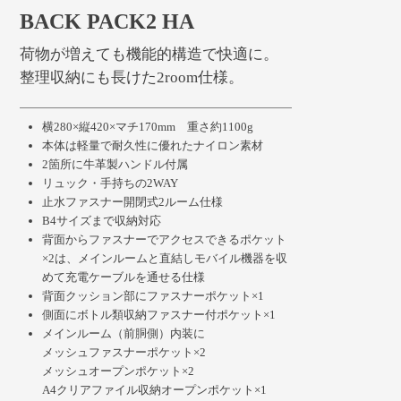
BACK PACK2 HA
荷物が増えても機能的構造で快適に。
整理収納にも長けた2room仕様。
横280×縦420×マチ170mm 重さ約1100g
本体は軽量で耐久性に優れたナイロン素材
2箇所に牛革製ハンドル付属
リュック・手持ちの2WAY
止水ファスナー開閉式2ルーム仕様
B4サイズまで収納対応
背面からファスナーでアクセスできるポケット
×2は、メインルームと直結しモバイル機器を収
めて充電ケーブルを通せる仕様
背面クッション部にファスナーポケット×1
側面にボトル類収納ファスナー付ポケット×1
メインルーム（前胴側）内装に
メッシュファスナーポケット×2
メッシュオープンポケット×2
A4クリアファイル収納オープンポケット×1