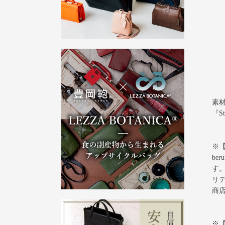
素材
『St
※【
be
す
リ
商
※【