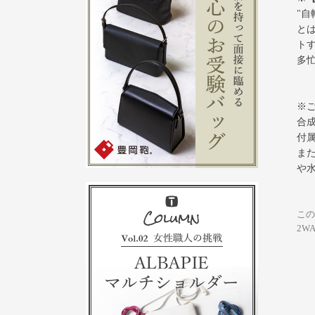
"
と
ト
多
※
合
付
ま
や
この
2W