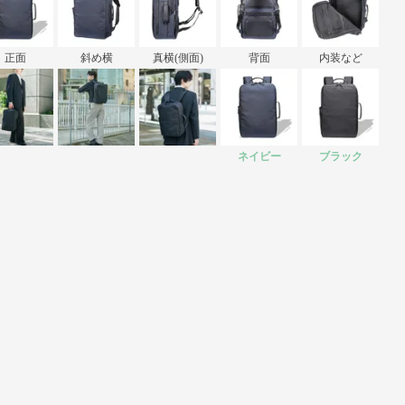
正面
斜め横
真横(側面)
背面
内装など
ネイビー
ブラック