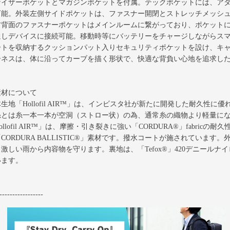
ナイザーポケットとマガジンポケットを付属。テックポケットには、アダプ
可能。外装左側サイドポケットは、ファスナー開閉とストレッチメッシ
右背面のファスナーポケットはメインルームに繋がっており、ポケット
通しデバイスに接続可能。移動時等にバッテリーをチャージしながらス
ートを収納するクッションパット入りセキュリティポケットを設け、キ
ーネスは、体に沿ってカーブを描く形状で、快適な背負い心地を追求し
素材について
生地「Hollofil AIR™」は、インビスタ社が新たに開発した耐久性に
糸とは糸一本一本が空洞（ストロー状）の為、通常糸の織物より軽量に
ollofil AIR™」は、摩擦・引き裂きに強い「CORDURA®」fabr
CORDURA BALLISTIC®」素材です。撥水コートが施されていま
激しい雨から内容物を守ります。裏地は、「Tefox®」420デニール
います。
-----------------