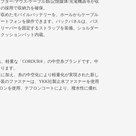
ター/マウス/ケーブル類/記憶媒体/充電機器等が収
ュの採用で収納力を確保。
に収めたモバイルバッテリーを、ホールからケーブル
マートフォンを操作できます。バックパネルは、パス
ャリーバーを固定するストラップを装備。ショルダー
たクッションパット内蔵。
優れ、軽量な「CORDUR®」の中空糸ブランドです。中
なります。
icの耐久性に加え、糸の中空化により軽量化が実現された新し
す。外装のファスナーは、YKK社製止水ファスナーを使用
ナイロンを使用、テフロンコートにより、撥水性に優れ