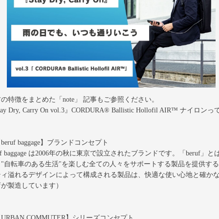
の特徴をまとめた「note」 記事もご参照ください。
ay Dry, Carry On vol.3』CORDURA® Ballistic Hollofil AIR™ ナイロンって
beruf baggage】ブランドコンセプト
ruf baggage は2006年の秋に東京で設立されたブランドです。「be
。"自転車のある生活"を楽しむ全ての人々をサポートする製品を提供す
ティ溢れるデザインによって構成される製品は、快適な使い心地と確か
店が製造しています）
URBAN COMMUTER】シリーズコンセプト