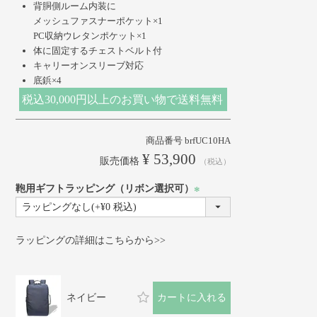
背胴側ルーム内装に
メッシュファスナーポケット×1
PC収納ウレタンポケット×1
体に固定するチェストベルト付
キャリーオンスリーブ対応
底鋲×4
税込30,000円以上のお買い物で送料無料
商品番号
brfUC10HA
¥
53,900
販売価格
税込
鞄用ギフトラッピング（リボン選択可）
(必
須)
ラッピングの詳細はこちらから>>
ネイビー
カートに入れる