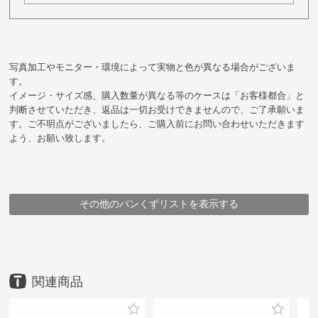
写真加工やモニター・環境によって実物と色が異なる場合がございま
す。
イメージ・サイズ感、購入数量が異なる等のケースは「お客様都合」と
判断させていただき、返品は一切お受けできませんので、ご了承願いま
す。ご不明点がございましたら、ご購入前にお問い合わせいただきます
よう、お願い致します。
その他のパンくずリストを表示する
HOME
HOME
HOME
HOME
HOME
HOME
HOME
HOME
HOME
鞄
鞄
鞄
鞄
鞄
鞄
鞄
ブランド
メーカー
豊岡鞄
ブランド
豊岡鞄
豊岡鞄
アイテム
豊岡鞄
アイテム
タイムバックス
（株）タイムバックス
アイテム
ブランド・シリーズ
メーカー
アイテム
タイムバックス
ビジネスバッグ
トートバッグ
トートバッグ
（株）タイムバックス
ビジネスバッグ
エルダー トート
エルダー トート
エルダー トート
エルダー トート
タイムバックス
エルダー トート
エルダー トート
エルダー トート
エルダー トート
エルダー トート