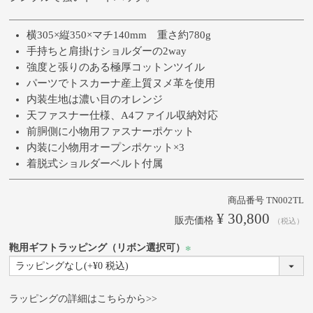
横305×縦350×マチ140mm 重さ約780g
手持ちと肩掛けショルダーの2way
強度と張りのある極厚コットンツイル
パーツでトスカーナ産上質ヌメ革を使用
内装生地は濃い目のオレンジ
天ファスナー仕様、A4ファイル収納対応
前胴側に小物用ファスナーポケット
内装に小物用オープンポケット×3
着脱式ショルダーベルト付属
商品番号
TN002TL
¥
30,800
販売価格
税込
鞄用ギフトラッピング（リボン選択可）
(必
須)
ラッピングの詳細はこちらから>>