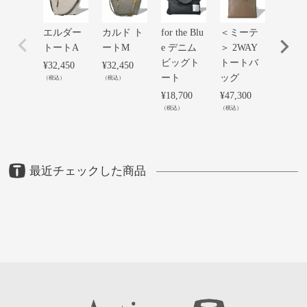
エルダー
カルド ト
for the Blu
＜ミーテ
string 
トートA
ートM
e デニム
＞ 2WAY
¥
42,90
ビッグト
トートバ
（税込）
¥
32,450
¥
32,450
ート
ッグ
（税込）
（税込）
¥
18,700
¥
47,300
（税込）
（税込）
最近チェックした商品