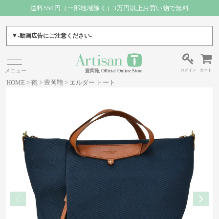
送料550円（一部地域除く）3万円以上お買い物で無料
▼-動画広告にご注意ください-
ログイン
カート
豊岡鞄 Official Online Store
HOME
鞄
豊岡鞄
エルダー トート