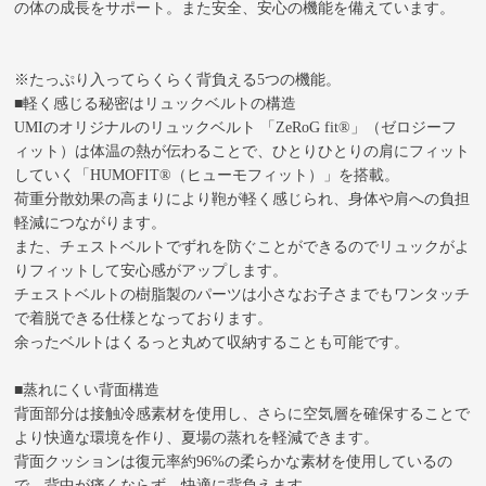
の体の成長をサポート。また安全、安心の機能を備えています。
※たっぷり入ってらくらく背負える5つの機能。
■軽く感じる秘密はリュックベルトの構造
UMIのオリジナルのリュックベルト 「ZeRoG fit®」（ゼロジーフ
ィット）は体温の熱が伝わることで、ひとりひとりの肩にフィット
していく「HUMOFIT®（ヒューモフィット）」を搭載。
荷重分散効果の高まりにより鞄が軽く感じられ、身体や肩への負担
軽減につながります。
また、チェストベルトでずれを防ぐことができるのでリュックがよ
りフィットして安心感がアップします。
チェストベルトの樹脂製のパーツは小さなお子さまでもワンタッチ
で着脱できる仕様となっております。
余ったベルトはくるっと丸めて収納することも可能です。
■蒸れにくい背面構造
背面部分は接触冷感素材を使用し、さらに空気層を確保することで
より快適な環境を作り、夏場の蒸れを軽減できます。
背面クッションは復元率約96%の柔らかな素材を使用しているの
で、背中が痛くならず、快適に背負えます。