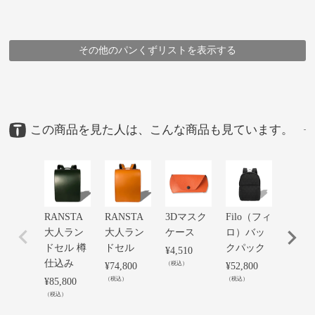
その他のパンくずリストを表示する
HOME
HOME
HOME
HOME
HOME
HOME
HOME
HOME
鞄
鞄
鞄
鞄
鞄
鞄
メーカー
鞄
アイテム
アイテム
ブランド
豊岡鞄
豊岡鞄
豊岡鞄
豊岡鞄
（株）由利 ・ (株)アートフィアー
アイテム
アイテム
ブランド・シリーズ
メーカー
ARTPHERE
ランドセル
リュック・デイパック
ランドセル
リュック・デイパック
（株）由利 ・ (株)アートフィアー
豊岡鞄スクールリュックUMI
豊岡鞄スクールリュックUMI
ARTPHERE
豊岡鞄スクールリュックUMI
豊岡鞄スクールリュックUMI
豊岡鞄スクールリュックUMI
豊岡鞄スクールリュックUMI
豊岡鞄スクールリュックUMI
豊岡鞄スクールリュックUMI
この商品を見た人は、こんな商品も見ています。
RANSTA
RANSTA
3Dマスク
Filo（フィ
＜ピ
大人ラン
大人ラン
ケース
ロ）バッ
ーレ＞
ドセル 樽
ドセル
クパック
折リ
¥
4,510
仕込み
ク
（税込）
¥
74,800
¥
52,800
（税込）
（税込）
¥
85,800
¥
61,60
（税込）
（税込）