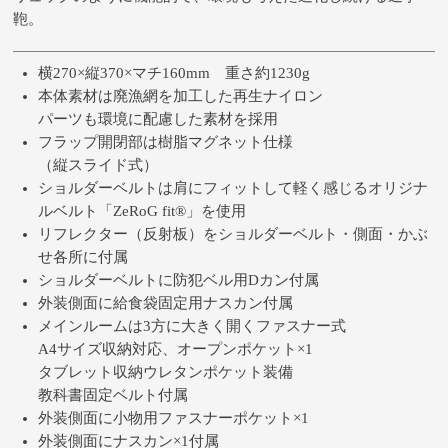
鞄。
横270×縦370×マチ160mm 重さ約1230g
本体素材は廃漁網を加工した再生ナイロン
パーツも環境に配慮した素材を採用
フラップ開閉部は樹脂マグネット仕様
（縦スライド式）
ショルダーベルトは肩にフィットして軽く感じるオリジナ
ルベルト「ZeRoG fit®」を使用
リフレクター（反射板）をショルダーベルト・側面・かぶ
せ各所に付属
ショルダーベルトに防犯ベル用Dカン付属
外装側面に給食袋固定用ナスカン付属
メインルームは3方に大きく開くファスナー式
A4サイズ収納対応、オープンポケット×1
タブレット収納ウレタンポケット装備
教科書固定ベルト付属
外装側面に小物用ファスナーポケット×1
外装側面にナスカン×1付属