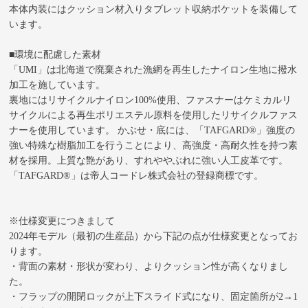
本体内装にはクッション材入りタブレット収納ポケットを装備して
います。
■環境に配慮した素材
「UMI」は北海道で廃棄された漁網を再生したナイロン生地に撥水
加工を施しています。
裏地にはリサイクルナイロン100%使用、ファスナーはケミカルリ
サイクルによる再生ポリエステル原料を使用したリサイクルファス
ナーを使用しています。 かぶせ・底には、「TAFGARD®」強度の
強い特殊な樹脂加工を行うことにより、高強度・高耐久性を持つ素
材を採用。上質な艶があり、すれややぶれに強い人工皮革です。
「TAFGARD®」は帝人コードレ株式会社の登録商標です。
※仕様変更につきまして
2024年モデル（最初の生産品）から下記の点が仕様変更となってお
ります。
・背面の素材・形状が変わり、よりクッション性が高くなりまし
た。
・フラップの開閉ロックが上下スライド式になり、固定箇所が2→1