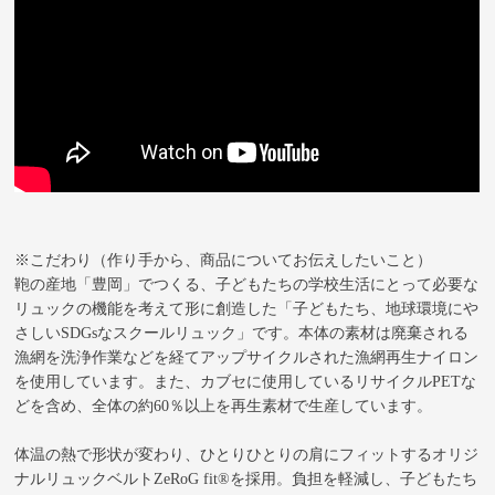
※こだわり（作り手から、商品についてお伝えしたいこと）
鞄の産地「豊岡」でつくる、子どもたちの学校生活にとって必要な
リュックの機能を考えて形に創造した「子どもたち、地球環境にや
さしいSDGsなスクールリュック」です。本体の素材は廃棄される
漁網を洗浄作業などを経てアップサイクルされた漁網再生ナイロン
を使用しています。また、カブセに使用しているリサイクルPETな
どを含め、全体の約60％以上を再生素材で生産しています。
体温の熱で形状が変わり、ひとりひとりの肩にフィットするオリジ
ナルリュックベルトZeRoG fit®を採用。負担を軽減し、子どもたち