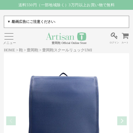
送料550円（一部地域除く）3万円以上お買い物で無料
▼-動画広告にご注意ください-
ログイン
カート
豊岡鞄 Official Online Store
HOME
鞄
豊岡鞄
豊岡鞄スクールリュックUMI