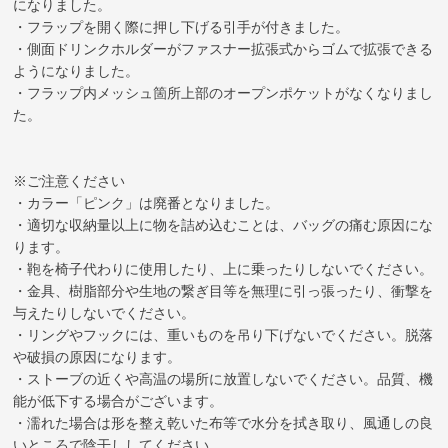
になりました。
・フラップを開く際に押し下げる引手が付きました。
・側面ドリンクホルダーがファスナー拡張式からゴムで拡張できる
ようになりました。
・フラップ内メッシュ箇所上部のオープンポケットがなくなりまし
た。
※ご注意ください
・カラー「ピンク」は廃番となりました。
・適切な収納量以上に物を詰め込むことは、バッグの痛む原因にな
ります。
・鞄を椅子代わりに使用したり、上に乗ったりしないでください。
・金具、樹脂部分や生地の繋ぎ目等を無理に引っ張ったり、衝撃を
与えたりしないでください。
・リングやフックには、重いものを吊り下げないでください。脱落
や破損の原因になります。
・ストーブの近くや高温の場所に放置しないでください。品質、機
能が低下する場合がございます。
・濡れた場合は形を整え乾いた布等で水分を拭き取り、風通しの良
いところで陰干ししてください。