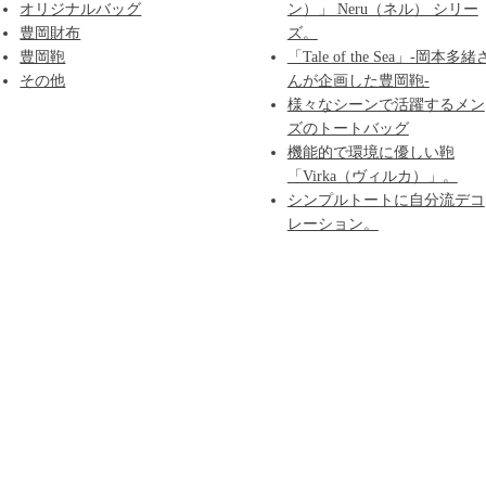
オリジナルバッグ
ン）」 Neru（ネル） シリー
豊岡財布
ズ。
豊岡鞄
「Tale of the Sea」-岡本多緒
その他
んが企画した豊岡鞄-
様々なシーンで活躍するメン
ズのトートバッグ
機能的で環境に優しい鞄
「Virka（ヴィルカ）」。
シンプルトートに自分流デコ
レーション。