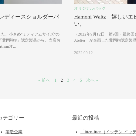
オリジナルバッグ
レディースショルダーバ
Hamoni Waltz 嬉
い。
た、小さめ"ミディアムサイズ"の
（2022年9月12日 第9回・最終回） 
「豊岡鞄®」認定製品から、当店お
Atelier が企画した豊岡鞄認定製品
anオ...
2022.09.12
« 前へ
1
2
3
4
5
次へ »
カテゴリー
最近の投稿
製造企業
「itten-itten（イッテン イッ