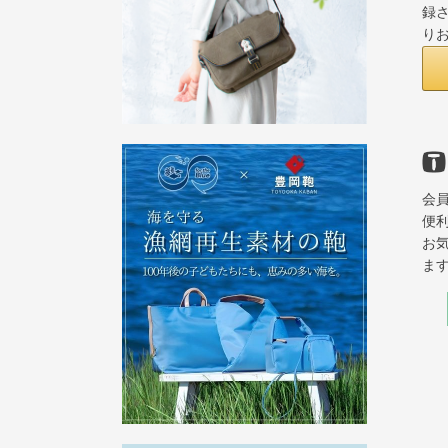
録さ
り
会
便
お
ま