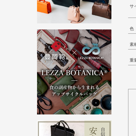
サ
色
素
重