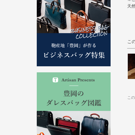
天
こ
この