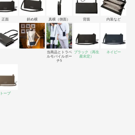
正面
斜め横
真横（側面）
背面
内装など
当商品とトラベ
ブラック（再生
ネイビー
ルモバイルポー
産未定）
チS
トープ