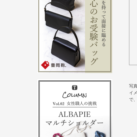
写
イ
で