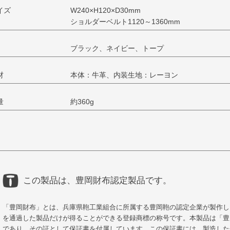
イズ
W240×H120×D30mm
ショルダーベルト1120～1360mm
ブラック、ネイビー、トープ
材
本体：牛革、内装生地：レーヨン
量
約360g
この製品は、豊岡財布認定製品です。
「豊岡財布」とは、兵庫県鞄工業組合に所属する豊岡鞄の認定企業が製作し
を通過した製品だけが得ることができる登録商標の称号です。本製品は「豊
であり、その証として保証書を付属しています。この保証書には、製造した