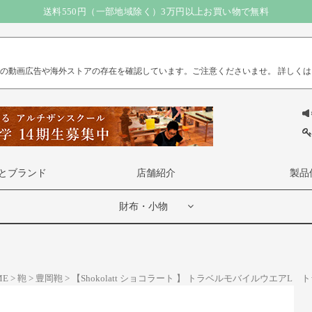
送料550円（一部地域除く）3万円以上お買い物で無料
）の動画広告や海外ストアの存在を確認しています。ご注意くださいませ。
詳しくは
とブランド
店舗紹介
製品
財布・小物
ME
鞄
豊岡鞄
【Shokolatt ショコラート 】 トラベルモバイルウエアL