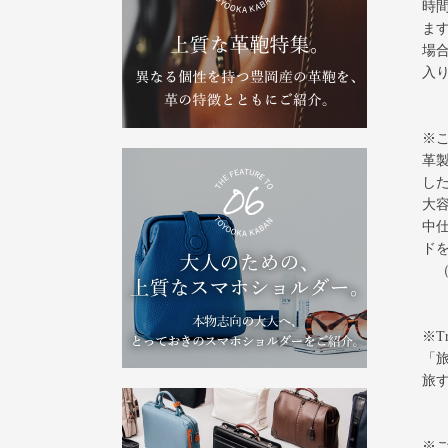
時
ま
場
入
※
革
し
大
中
ド
（
※T
「
旅
※