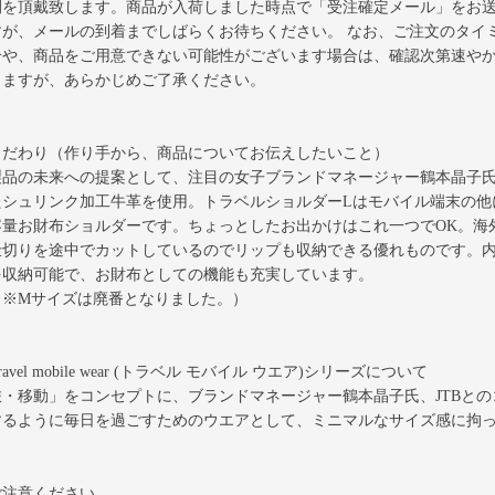
間を頂戴致します。商品が入荷しました時点で「受注確定メール」をお
すが、メールの到着までしばらくお待ちください。 なお、ご注文のタイ
合や、商品をご用意できない可能性がございます場合は、確認次第速や
りますが、あらかじめご了承ください。
こだわり（作り手から、商品についてお伝えしたいこと）
製品の未来への提案として、注目の女子ブランドマネージャー鶴本晶子
たシュリンク加工牛革を使用。トラベルショルダーLはモバイル端末の他
容量お財布ショルダーです。ちょっとしたお出かけはこれ一つでOK。海
仕切りを途中でカットしているのでリップも収納できる優れものです。内
を収納可能で、お財布としての機能も充実しています。
※Mサイズは廃番となりました。）
ravel mobile wear (トラベル モバイル ウエア)シリーズについて
旅・移動」をコンセプトに、ブランドマネージャー鶴本晶子氏、JTBと
するように毎日を過ごすためのウエアとして、ミニマルなサイズ感に拘
ご注意ください。