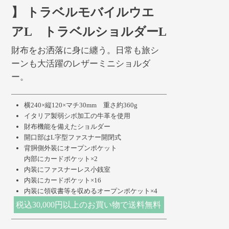
】 トラベルモバイルウエ
アL トラベルショルダーL
財布をお洒落に身に纏う。日常も旅シ
ーンも大活躍のレザーミニショルダ
ー。
横240×縦120×マチ30mm 重さ約360g
イタリア製弱シボ加工の牛革を使用
財布機能を備えたショルダー
開口部はL字型ファスナー開閉式
背胴側外装にオープンポケット
内部にカードポケット×2
内装にファスナーレス小銭室
内装にカードポケット×16
内装に領収書等を収めるオープンポケット×4
税込30,000円以上のお買い物で送料無料